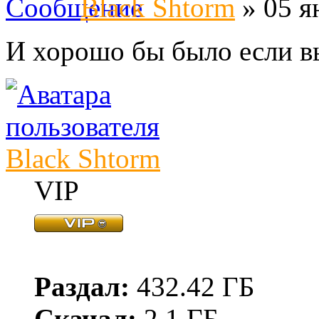
Black Shtorm
» 05 я
И хорошо бы было если вы
Black Shtorm
VIP
Раздал:
432.42 ГБ
Скачал:
2.1 ГБ