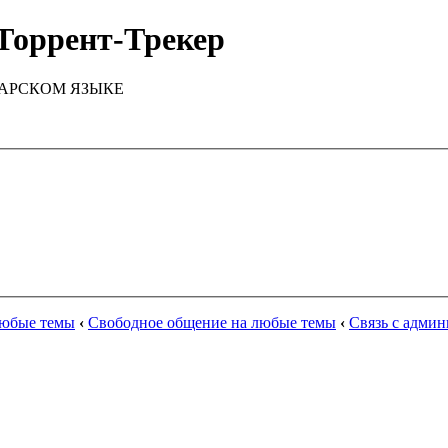
Торрент-Трекер
ТАРСКОМ ЯЗЫКЕ
любые темы
‹
Свободное общение на любые темы
‹
Связь с адми