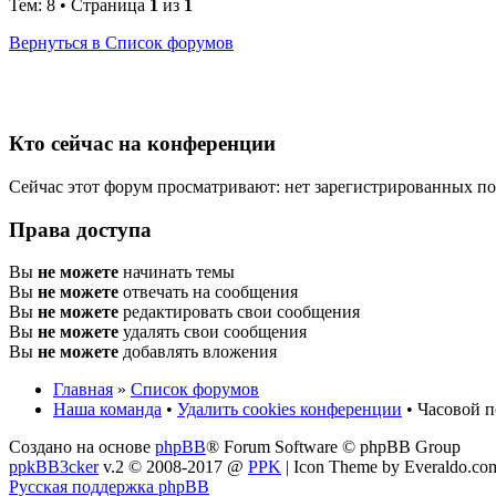
Тем: 8 • Страница
1
из
1
Вернуться в Список форумов
Кто сейчас на конференции
Сейчас этот форум просматривают: нет зарегистрированных пол
Права доступа
Вы
не можете
начинать темы
Вы
не можете
отвечать на сообщения
Вы
не можете
редактировать свои сообщения
Вы
не можете
удалять свои сообщения
Вы
не можете
добавлять вложения
Главная
»
Список форумов
Наша команда
•
Удалить cookies конференции
• Часовой п
Создано на основе
phpBB
® Forum Software © phpBB Group
ppkBB3cker
v.2 © 2008-2017 @
PPK
| Icon Theme by Everaldo.co
Русская поддержка phpBB