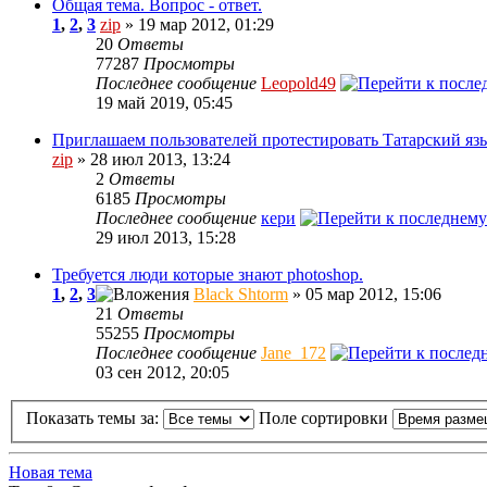
Общая тема. Вопрос - ответ.
1
,
2
,
3
zip
» 19 мар 2012, 01:29
20
Ответы
77287
Просмотры
Последнее сообщение
Leopold49
19 май 2019, 05:45
Приглашаем пользователей протестировать Татарский язы
zip
» 28 июл 2013, 13:24
2
Ответы
6185
Просмотры
Последнее сообщение
кери
29 июл 2013, 15:28
Требуется люди которые знают photoshop.
1
,
2
,
3
Black Shtorm
» 05 мар 2012, 15:06
21
Ответы
55255
Просмотры
Последнее сообщение
Jane_172
03 сен 2012, 20:05
Показать темы за:
Поле сортировки
Новая тема