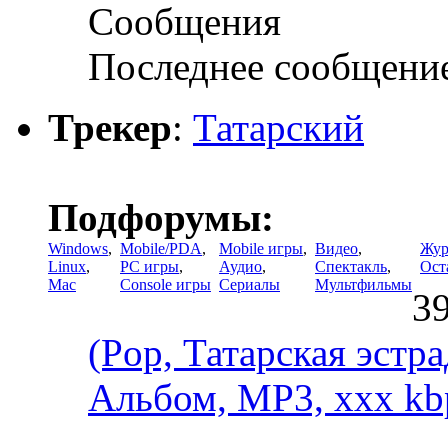
Сообщения
Последнее сообщени
Трекер
:
Татарский
Подфорумы:
Windows
,
Mobile/PDA
,
Mobile игры
,
Видео
,
Жур
Linux
,
PC игры
,
Аудио
,
Спектакль
,
Ост
Mac
Console игры
Сериалы
Мультфильмы
3
(Pop, Татарская эстра
Альбом, MP3, xxx kb