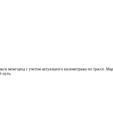
такси межгород с учетом актуального километража по трассе. 
й путь.