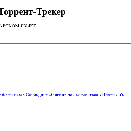
Торрент-Трекер
ТАРСКОМ ЯЗЫКЕ
любые темы
‹
Свободное общение на любые темы
‹
Видео с YouT