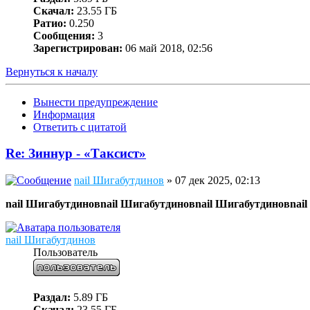
Скачал:
23.55 ГБ
Ратио:
0.250
Сообщения:
3
Зарегистрирован:
06 май 2018, 02:56
Вернуться к началу
Вынести предупреждение
Информация
Ответить с цитатой
Re: Зиннур - «Таксист»
nail Шигабутдинов
» 07 дек 2025, 02:13
nail Шигабутдинов
nail Шигабутдинов
nail Шигабутдинов
nai
nail Шигабутдинов
Пользователь
Раздал:
5.89 ГБ
Скачал:
23.55 ГБ