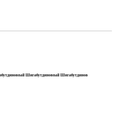
абутдинов
nail Шигабутдинов
nail Шигабутдинов