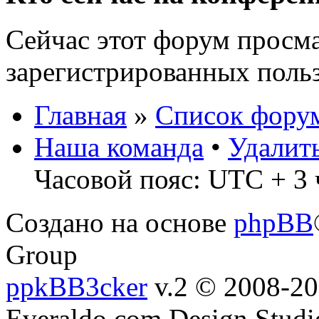
Сейчас этот форум просма
зарегистрированных польз
Главная
»
Список фору
Наша команда
•
Удалит
Часовой пояс: UTC + 3 
Создано на основе
phpBB
Group
ppkBB3cker
v.2 © 2008-2
Everaldo.com Design Studi