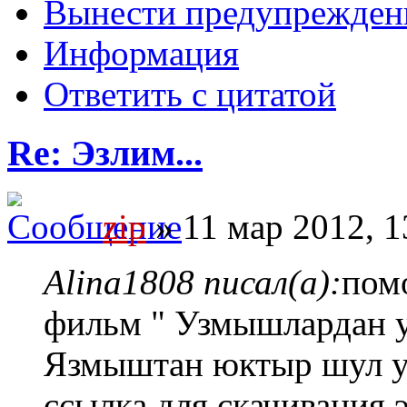
Вынести предупрежден
Информация
Ответить с цитатой
Re: Эзлим...
zip
» 11 мар 2012, 1
Alina1808 писал(а):
пом
фильм " Узмышлардан у
Язмыштан юктыр шул уз
ссылка для скачивания 