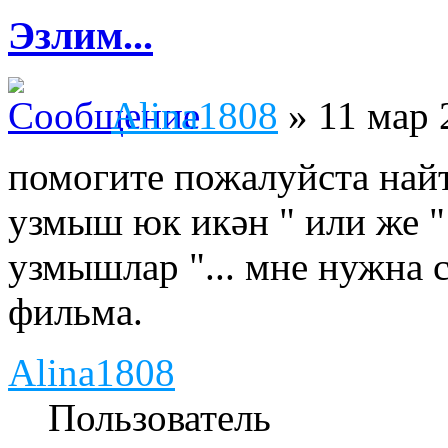
Эзлим...
Alina1808
» 11 мар 
помогите пожалуйста най
узмыш юк икән " или же 
узмышлар "... мне нужна 
фильма.
Alina1808
Пользователь