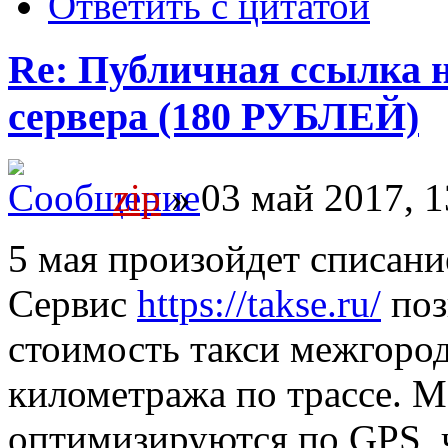
Ответить с цитатой
Re: Публичная ссылка н
сервера (180 РУБЛЕЙ)
zip
» 03 май 2017, 1
5 мая произойдет списание
Сервис
https://takse.ru/
поз
стоимость такси межгород
километража по трассе. 
оптимизируются по GPS, 