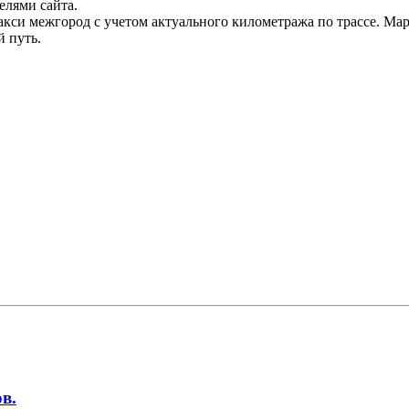
елями сайта.
такси межгород с учетом актуального километража по трассе. 
й путь.
в.