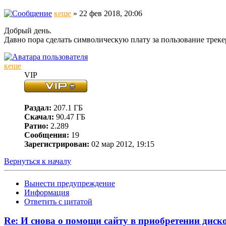
кеше
» 22 фев 2018, 20:06
Добрый день.
Давно пора сделать символическую плату за пользование треке
кеше
VIP
Раздал:
207.1 ГБ
Скачал:
90.47 ГБ
Ратио:
2.289
Сообщения:
19
Зарегистрирован:
02 мар 2012, 19:15
Вернуться к началу
Вынести предупреждение
Информация
Ответить с цитатой
Re: И снова о помощи сайту в приобретении диско