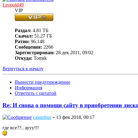
Leopold49
VIP
Раздал:
4.81 ТБ
Скачал:
51.27 ГБ
Ратио:
96.148
Сообщения:
2266
Зарегистрирован:
28 дек 2011, 09:02
Откуда:
Tomsk
Вернуться к началу
Вынести предупреждение
Информация
Ответить с цитатой
Re: И снова о помощи сайту в приобретении диско
calambus
» 13 фев 2018, 00:17
где все??.. аууу!!!