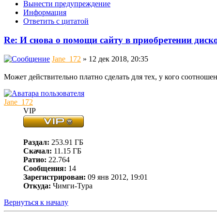
Вынести предупреждение
Информация
Ответить с цитатой
Re: И снова о помощи сайту в приобретении диско
Jane_172
» 12 дек 2018, 20:35
Может действительно платно сделать для тех, у кого соотношен
Jane_172
VIP
Раздал:
253.91 ГБ
Скачал:
11.15 ГБ
Ратио:
22.764
Сообщения:
14
Зарегистрирован:
09 янв 2012, 19:01
Откуда:
Чимги-Тура
Вернуться к началу