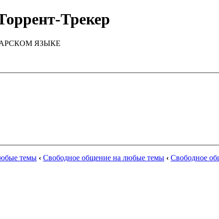
Торрент-Трекер
ТАРСКОМ ЯЗЫКЕ
любые темы
‹
Свободное общение на любые темы
‹
Свободное об