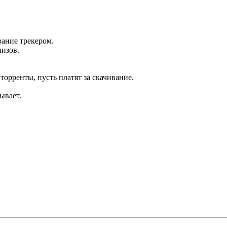
вание трекером.
лизов.
 торренты, пусть платят за скачивание.
ывает.