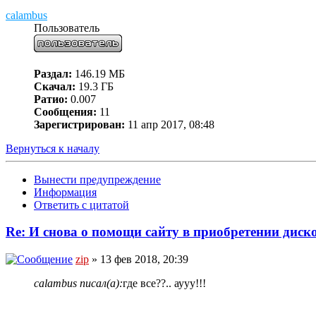
calambus
Пользователь
Раздал:
146.19 МБ
Скачал:
19.3 ГБ
Ратио:
0.007
Сообщения:
11
Зарегистрирован:
11 апр 2017, 08:48
Вернуться к началу
Вынести предупреждение
Информация
Ответить с цитатой
Re: И снова о помощи сайту в приобретении диско
zip
» 13 фев 2018, 20:39
calambus писал(а):
где все??.. аууу!!!