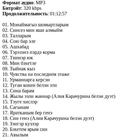
Формат аудио
: MP3
Битрэйт
: 320 kbps
Продолжительность
: 01:12:57
01. Монаймагыз шомыртларым
02. Синсез мин яши алмыйм
03. Талларым
04. Сою бар эле
05. Ашхабад
06. Тэрэзэнэ пэрдэ корма
07. Тиннэр юк
08. Мин бэхетле
09. Тыйнак кыз
10. Чувства на последнем этаже
11. Урманнарга керсэн
12. Туган конен белэн эти
13. Сина барам
14. Жылы эзли жаннар (Алия Карачурина белэн дуэт)
15. Тэуге хислэр
16. Сагынам
17. Яратканым бер генэ
18. Син генэ (Алия Карачурина белэн дуэт)
19. Зэнгэр кузлэр
20. Бэхетем ярым син
21. Авылым