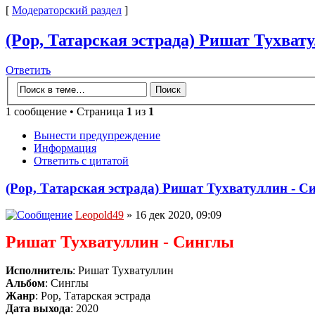
[
Модераторский раздел
]
(Pop, Татарская эстрада) Ришат Тухвату
Ответить
1 сообщение • Страница
1
из
1
Вынести предупреждение
Информация
Ответить с цитатой
(Pop, Татарская эстрада) Ришат Тухватуллин - Си
Leopold49
» 16 дек 2020, 09:09
Ришат Тухватуллин - Синглы
Исполнитель
: Ришат Тухватуллин
Альбом
: Синглы
Жанр
: Pop, Татарская эстрада
Дата выхода
: 2020