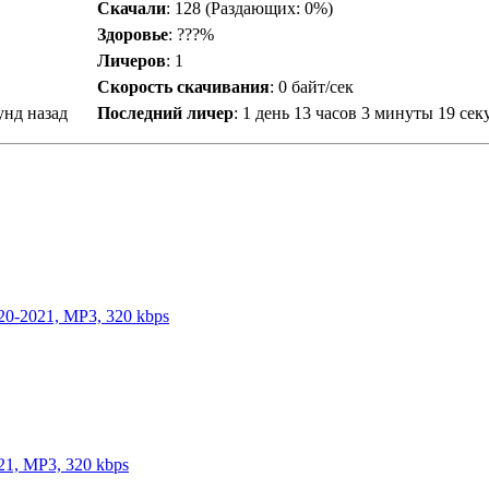
Скачали
:
128
(Раздающих: 0%)
Здоровье
: ???%
Личеров
:
1
Скорость скачивания
:
0 байт/сек
унд назад
Последний личер
:
1 день 13 часов 3 минуты 19 сек
20-2021, MP3, 320 kbps
21, MP3, 320 kbps