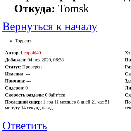
Откуда:
Tomsk
Вернуться к началу
Торрент
Автор
:
Leopold49
Х
Добавлен
:
04 ноя 2020, 06:38
Пр
Статус
: Проверен
Ра
Изменил
:
---
Ск
Причина
:
---
Зд
Сидеров
:
0
Ли
Скорость раздачи
:
0 байт/сек
Ск
Последний сидер
:
1 год 11 месяцев 8 дней 21 час 51
По
минуту 14 секунд назад
се
Ответить