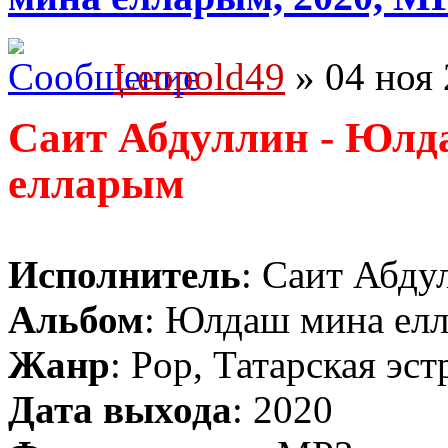
Leopold49
» 04 ноя 
Саит Абдуллин - Юлд
елларым
Исполнитель
: Саит Абду
Альбом
: Юлдаш мина ел
Жанр
: Pop, Татарская эст
Дата выхода
: 2020