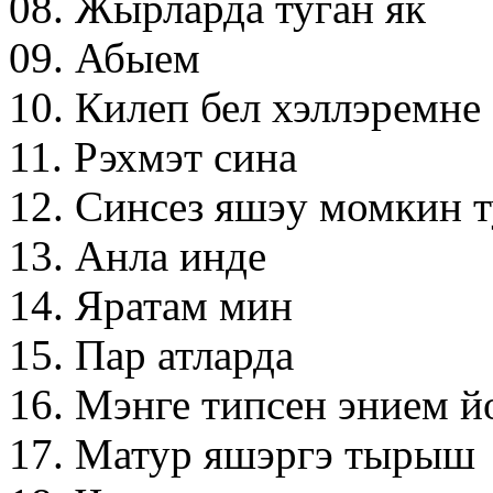
08. Жырларда туган як
09. Абыем
10. Килеп бел хэллэремне
11. Рэхмэт сина
12. Синсез яшэу момкин т
13. Анла инде
14. Яратам мин
15. Пар атларда
16. Мэнге типсен энием й
17. Матур яшэргэ тырыш