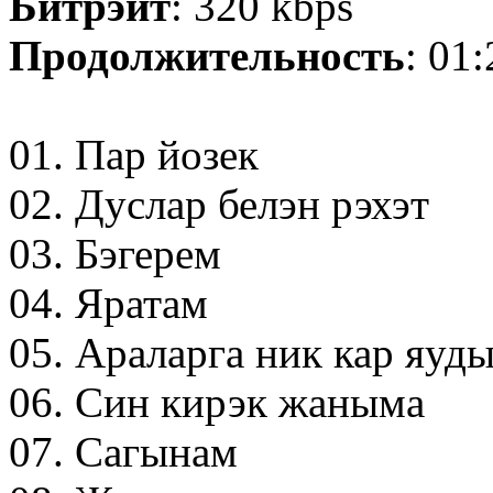
Битрэйт
: 320 kbps
Продолжительность
: 01
01. Пар йозек
02. Дуслар белэн рэхэт
03. Бэгерем
04. Яратам
05. Араларга ник кар яуд
06. Син кирэк жаныма
07. Сагынам