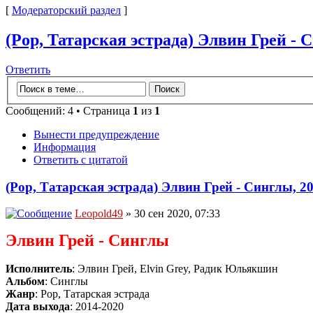
[
Модераторский раздел
]
(Pop, Татарская эстрада) Элвин Грей - С
Ответить
Сообщений: 4 • Страница
1
из
1
Вынести предупреждение
Информация
Ответить с цитатой
(Pop, Татарская эстрада) Элвин Грей - Синглы, 2
Leopold49
» 30 сен 2020, 07:33
Элвин Грей - Синглы
Исполнитель
: Элвин Грей, Elvin Grey, Радик Юльякшин
Альбом
: Синглы
Жанр
: Pop, Татарская эстрада
Дата выхода
: 2014-2020