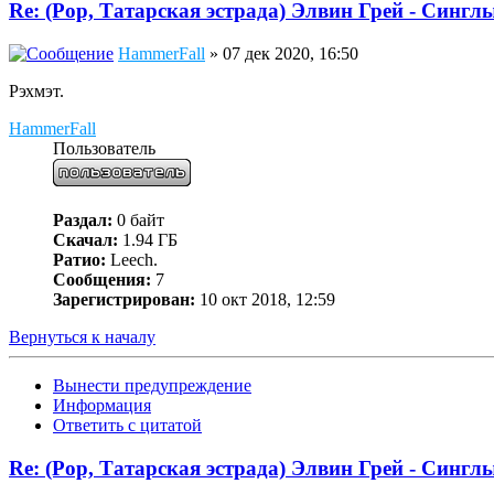
Re: (Pop, Татарская эстрада) Элвин Грей - Синглы
HammerFall
» 07 дек 2020, 16:50
Рэхмэт.
HammerFall
Пользователь
Раздал:
0 байт
Скачал:
1.94 ГБ
Ратио:
Leech.
Сообщения:
7
Зарегистрирован:
10 окт 2018, 12:59
Вернуться к началу
Вынести предупреждение
Информация
Ответить с цитатой
Re: (Pop, Татарская эстрада) Элвин Грей - Синглы