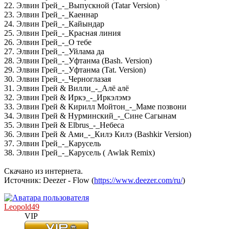
22. Элвин Грей_-_Выпускной (Tatar Version)
23. Элвин Грей_-_Каеннар
24. Элвин Грей_-_Кайындар
25. Элвин Грей_-_Красная линия
26. Элвин Грей_-_О тебе
27. Элвин Грей_-_Уйлама да
28. Элвин Грей_-_Уфтанма (Bash. Version)
29. Элвин Грей_-_Уфтанма (Tat. Version)
30. Элвин Грей_-_Черноглазая
31. Элвин Грей & Вилли_-_Алё алё
32. Элвин Грей & Иркэ_-_Иркэлэмэ
33. Элвин Грей & Кирилл Мойтон_-_Маме позвони
34. Элвин Грей & Нурминский_-_Сине Cагынам
35. Элвин Грей & Elbrus_-_Небеса
36. Элвин Грей & Ами_-_Килэ Килэ (Bashkir Version)
37. Элвин Грей_-_Карусель
38. Элвин Грей_-_Карусель ( Awlak Remix)
Скачано из интернета.
Источник: Deezer - Flow (
https://www.deezer.com/ru/
)
Leopold49
VIP