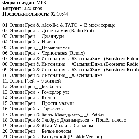
Формат аудио
: MP3
Битрэйт
: 320 kbps
Продолжительность
: 02:10:44
01. Элвин Грей & Alex-Ike & TATO_-_В моём сердце
02. Элвин Грей_-_Девочка моя (Radio Edit)
03. Элвин Грей_-_Джаннури
04. Элвин Грей_-_Ирлэр
05. Элвин Грей_-_Невменяемая
06. Элвин Грей_-_Черноглазая (Remix)
07. Элвин Грей & Интонация_-_#ЗасыпайЗима (Boostereo Future
08. Элвин Грей & Интонация_-_#ЗасыпайЗима (Boostereo Radio
09. Элвин Грей & Интонация_-_#ЗасыпайЗима (Boostereo Remix
10. Элвин Грей & Интонация_-_#ЗасыпайЗима
11. Элвин Грей_-_9 жизней
12. Элвин Грей_-_Без бергэ
13. Элвин Грей_-_Гомерлэр утэ
14. Элвин Грей_-_Кичер
15. Элвин Грей_-_Прости малыш
16. Элвин Грей_-_Тэрэзэлэр
17. Элвин Грей & Бабек Мамедрзаев_-_Я Рабби
18. Элвин Грей & Эльбрус Джанмирзоев_-_Пошёл налево
19. Элвин Грей & Ябай Малай_-_Сагынам
20. Элвин Грей_-_Белые волосы
21. Элвин Грей_-_Выпускной (Bashkir Version)