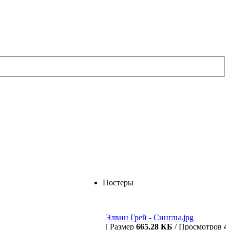
Постеры
Элвин Грей - Синглы.jpg
[ Размер
665.28 КБ
/ Просмотров
4