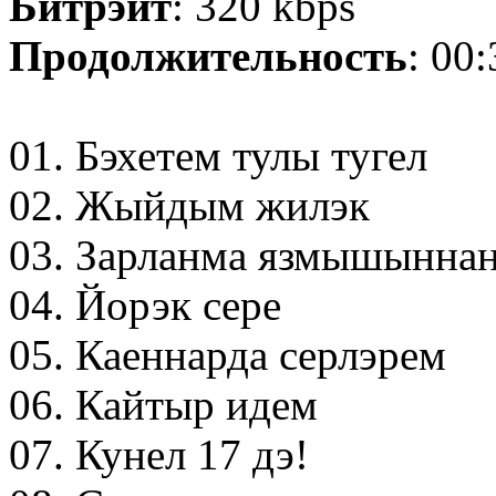
Битрэйт
: 320 kbps
Продолжительность
: 00
01. Бэхетем тулы тугел
02. Жыйдым жилэк
03. Зарланма язмышынна
04. Йорэк сере
05. Каеннарда серлэрем
06. Кайтыр идем
07. Кунел 17 дэ!