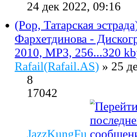
24 дек 2022, 09:16
(Pop, Татарская эстрад
Фархетдинова - Дискогр
2010, MP3, 256...320 kb
Rafail(Rafail.AS)
» 25 д
8
17042
JazzKungFu