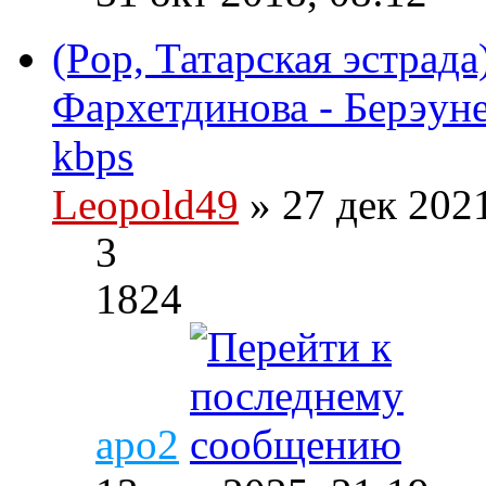
(Pop, Татарская эстрада
Фархетдинова - Берэуне
kbps
Leopold49
» 27 дек 202
3
1824
apo2