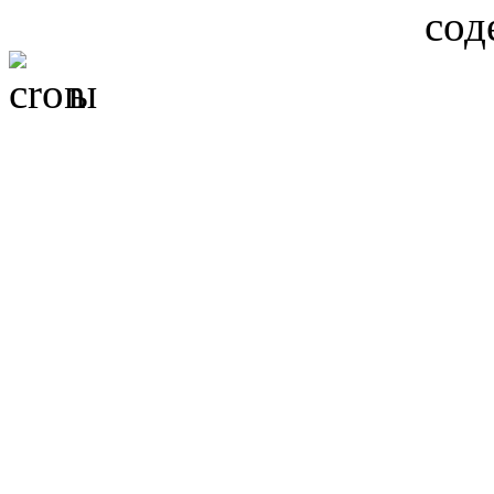
сод
ы