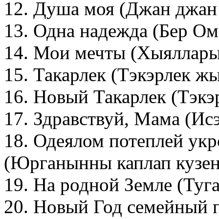
12. Душа моя (Джан джан
13. Одна надежда (Бер Ом
14. Мои мечты (Хыяллар
15. Такарлек (Тэкэрлек ж
16. Новый Такарлек (Тэкэ
17. Здравствуй, Мама (Исэ
18. Одеялом потеплей у
(Юрганынны каплап кузен
19. На родной Земле (Туг
20. Новый Год семейный п