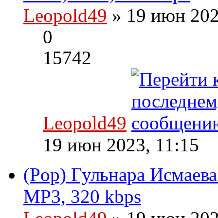
Leopold49
» 19 июн 202
0
15742
Leopold49
19 июн 2023, 11:15
(Pop) Гульнара Исмаева
MP3, 320 kbps