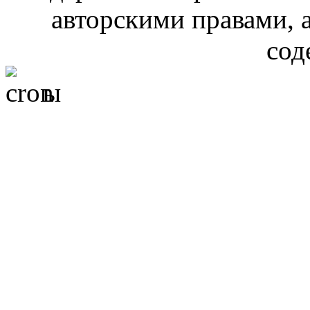
авторскими правами, 
сод
ы