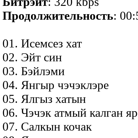
Битрэйт
: 320 kbps
Продолжительность
: 00
01. Исемсез хат
02. Эйт син
03. Бэйлэми
04. Янгыр чэчэклэре
05. Ялгыз хатын
06. Чэчэк атмый калган я
07. Салкын кочак