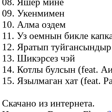
08. Яшер мине
09. Укенмимен
10. Алма оздем
11. Уз оемнын бикле капк
12. Яратып туйгансындыр
13. Шикэрсез чэй
14. Котлы булсын (feat. А
15. Язылмаган хат (feat. 
Скачано из интернета.