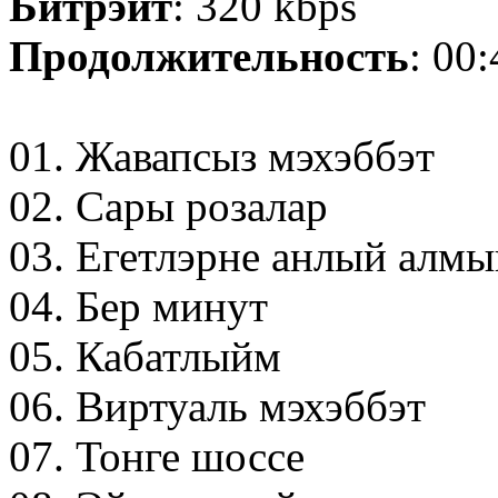
Битрэйт
: 320 kbps
Продолжительность
: 00
01. Жавапсыз мэхэббэт
02. Сары розалар
03. Егетлэрне анлый алм
04. Бер минут
05. Кабатлыйм
06. Виртуаль мэхэббэт
07. Тонге шоссе