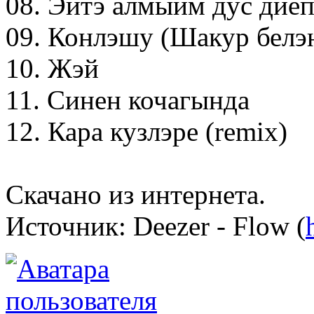
08. Эйтэ алмыйм дус дие
09. Конлэшу (Шакур белэн
10. Жэй
11. Синен кочагында
12. Кара кузлэре (remix)
Скачано из интернета.
Источник: Deezer - Flow (