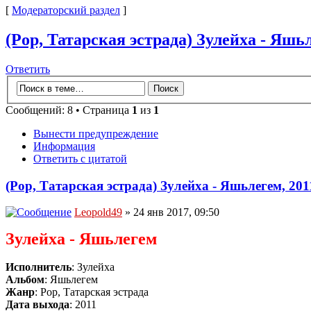
[
Модераторский раздел
]
(Pop, Татарская эстрада) Зулейха - Яшьл
Ответить
Сообщений: 8 • Страница
1
из
1
Вынести предупреждение
Информация
Ответить с цитатой
(Pop, Татарская эстрада) Зулейха - Яшьлегем, 201
Leopold49
» 24 янв 2017, 09:50
Зулейха - Яшьлегем
Исполнитель
: Зулейха
Альбом
: Яшьлегем
Жанр
: Pop, Татарская эстрада
Дата выхода
: 2011