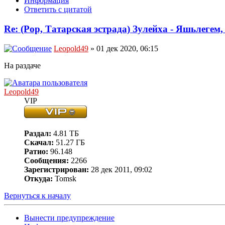
Информация
Ответить с цитатой
Re: (Pop, Татарская эстрада) Зулейха - Яшьлегем,
Leopold49
» 01 дек 2020, 06:15
На раздаче
Leopold49
VIP
Раздал:
4.81 ТБ
Скачал:
51.27 ГБ
Ратио:
96.148
Сообщения:
2266
Зарегистрирован:
28 дек 2011, 09:02
Откуда:
Tomsk
Вернуться к началу
Вынести предупреждение