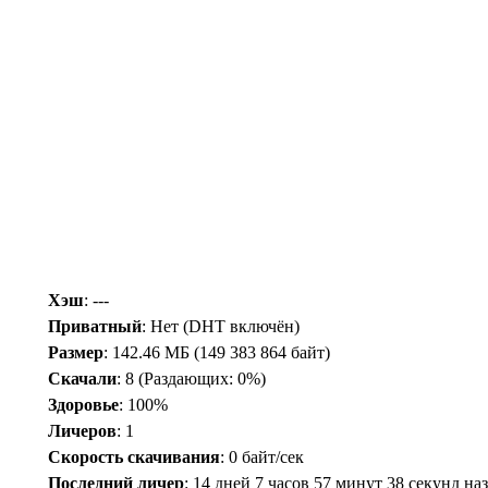
Хэш
: ---
Приватный
: Нет (DHT включён)
Размер
: 142.46 МБ (149 383 864 байт)
Скачали
:
8
(Раздающих: 0%)
Здоровье
: 100%
Личеров
:
1
Скорость скачивания
:
0 байт/сек
Последний личер
:
14 дней 7 часов 57 минут 38 секунд на