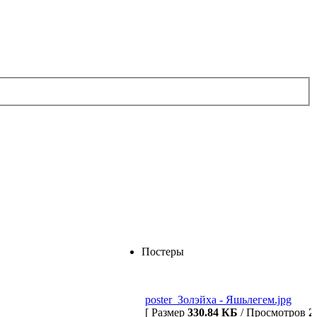
Постеры
poster_Золэйха - Яшьлегем.jpg
[ Размер
330.84 КБ
/ Просмотров
2