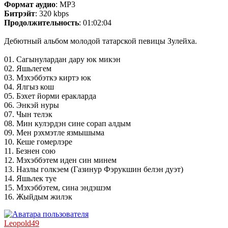
Формат аудио
: MP3
Битрэйт
: 320 kbps
Продолжительность
: 01:02:04
Дебютный альбом молодой татарской певицы Зулейха.
01. Сагынулардан дару юк микэн
02. Яшьлегем
03. Мэхэббэткэ киртэ юк
04. Ялгыз кош
05. Бэхет йорми еракларда
06. Энкэй нуры
07. Чын телэк
08. Мин кулэрдэн сине сорап алдым
09. Мен рэхмэтле язмышыма
10. Кеше гомерлэре
11. Безнен сою
12. Мэхэббэтем иден син минем
13. Назлы голкэем (Газинур Фэрукшин белэн дуэт)
14. Яшьлек туе
15. Мэхэббэтем, сина эндэшэм
16. Жыйдым жилэк
Leopold49