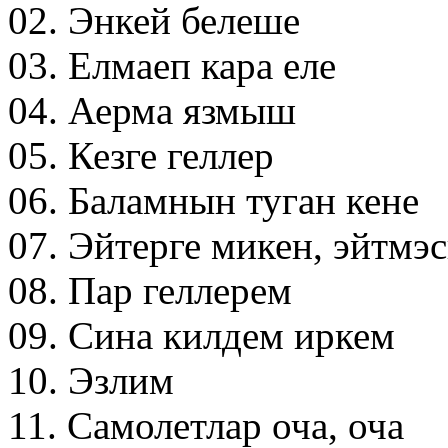
02. Энкей белеше
03. Елмаеп кара еле
04. Аерма язмыш
05. Кезге геллер
06. Баламнын туган кене
07. Эйтерге микен, эйтмэ
08. Пар геллерем
09. Сина килдем иркем
10. Эзлим
11. Самолетлар оча, оча