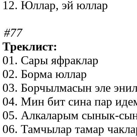
12. Юллар, эй юллар
#77
Треклист:
01. Сары яфраклар
02. Борма юллар
03. Борчылмасын эле эни
04. Мин бит сина пар иде
05. Алкаларым сынык-сы
06. Тамчылар тамар чакла