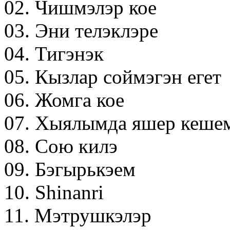
02. Чишмэлэр кое
03. Эни телэклэре
04. Тигэнэк
05. Кызлар соймэгэн егет
06. Жомга кое
07. Хыялымда яшер кеше
08. Сою килэ
09. Бэгырькэем
10. Shinanri
11. Мэтрушкэлэр