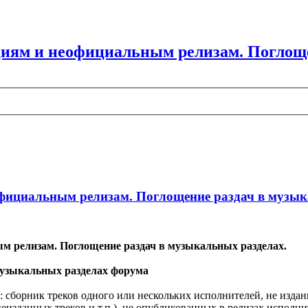
циям и неофициальным релизам. Поглоще
официальным релизам. Поглощение раздач в музы
м релизам. Поглощение раздач в музыкальных разделах.
музыкальных разделах форума
 сборник треков одного или нескольких исполнителей, не изд
 неизданных треков и т.п.), не опубликованных в релизах исполн