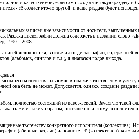
полной и качественной, если сами создадите такую раздачу и бу
теля - её создаст кто-то другой, и ваша раздача будет поглощен
музыкальных записей вне зависимости от носителя, выпущенных 
сь. Раздача дискографии должна содержать в названии слово «Д
ер, 1990 – 2008.
 записей исполнителя, в отличии от дискографии, содержащей вс
ов (альбомов, синглов и т.д.), и диапазон годов выхода.
оздавая
у меньшего количества альбомов в том же качестве, чем в уже су
ной она быть не может. Допускается, однако, создание раздачи 
в.
бом, полностью состоящий из кавер-версий. Зачастую такой аль
узыкантами и, таким образом, посвящённый этому исполнителю
священные творчеству конкретного исполнителя (коллектива). 
графии (сборные раздачи) исполнителей (коллективов), которы