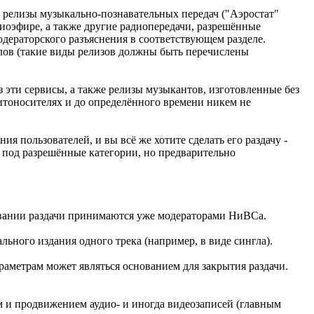
 релизы музыкально-познавательных передач ("Аэростат"
иоэфире, а также другие радиопередачи, разрешённые
дераторского разъяснения в соответствующем разделе.
елов (такие виды релизов должны быть перечислены
 эти сервисы, а также релизы музыкантов, изготовленные без
итоносителях и до определённого времени никем не
я пользователей, и вы всё же хотите сделать его раздачу -
ие под разрешённые категории, но предварительно
овании раздачи принимаются уже модераторами НиВСа.
льного издания одного трека (например, в виде сингла).
раметрам может являться основанием для закрытия раздачи.
ем и продвижением аудио- и иногда видеозаписей (главным