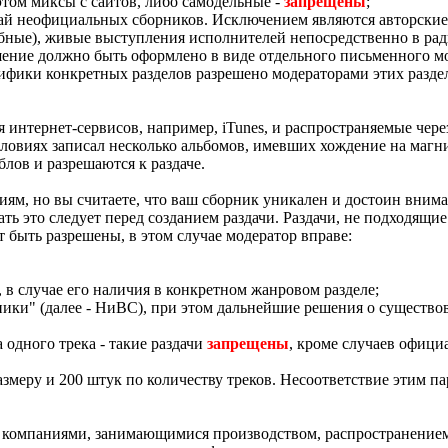
этом миксы с сайтов, либо самодельные -
запрещены
;
чай неофициальных сборников. Исключением являются авторские
бные), живые выступления исполнителей непосредственно в рад
шение должно быть оформлено в виде отдельного письменного мо
цифики конкретных разделов разрешено модераторами этих разд
интернет-сервисов, например, iTunes, и распространяемые через
ловиях записал несколько альбомов, имевших хождение на магн
лов и разрешаются к раздаче.
м, но вы считаете, что ваш сборник уникален и достоин внимани
лать это следует перед созданием раздачи. Раздачи, не подходящ
 быть разрешены, в этом случае модератор вправе:
 в случае его наличия в конкретном жанровом разделе;
ники" (далее - НиВС), при этом дальнейшие решения о существ
одного трека - такие раздачи
запрещены
, кроме случаев официа
змеру и 200 штук по количеству треков. Несоответствие этим па
нный компаниями, занимающимися производством, распространени