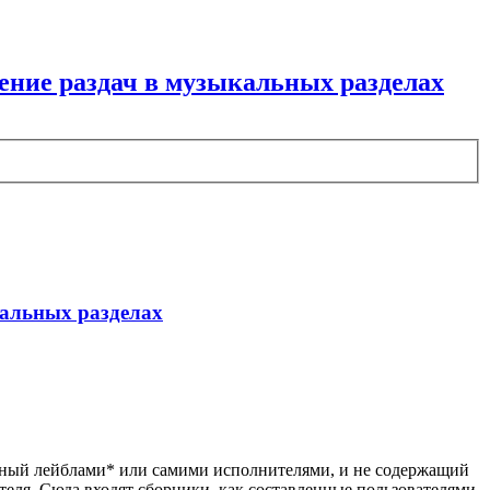
ние раздач в музыкальных разделах
кальных разделах
анный лейблами* или самими исполнителями, и не содержащий
ителя. Сюда входят сборники, как составленные пользователями