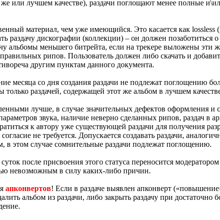
 же или лучшем качестве), раздачи поглощают менее полные и\и
венный материал, чем уже имеющийся. Это касается как lossless (
ь раздачу дискографии (коллекции) – он должен позаботиться о 
ачу альбомы меньшего битрейта, если на трекере выложены эти же
правильных рипов. Пользователь должен либо скачать и добавит
отивореча другим пунктам данного документа.
ние месяца со дня создания раздачи не подлежат поглощению бо
 только раздачей, содержащей этот же альбом в лучшем качестве
нными лучше, в случае значительных дефектов оформления и с
параметров звука, наличие неверно сделанных рипов, раздач в ар
атиться к автору уже существующей раздачи для получения разр
е согласие не требуется. Допускается создавать раздачи, аналог
м, в этом случае сомнительные раздачи подлежат поглощению.
 суток после присвоения этого статуса переносится модератором
стью невозможным в силу каких-либо причин.
ия
апконвертов
! Если в раздаче выявлен апконверт («повышение
 удалить альбом из раздачи, либо закрыть раздачу при достаточно
дение.