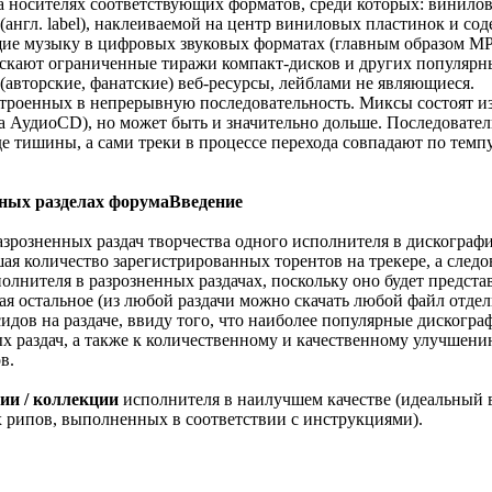
 носителях соответствующих форматов, среди которых: винилов
англ. label), наклеиваемой на центр виниловых пластинок и с
щие музыку в цифровых звуковых форматах (главным образом MP3
ускают ограниченные тиражи компакт-дисков и других популярн
(авторские, фанатские) веб-ресурсы, лейблами не являющиеся.
троенных в непрерывную последовательность. Миксы состоят из 
на АудиоCD), но может быть и значительно дольше. Последовател
де тишины, а сами треки в процессе перехода совпадают по темп
ьных разделах форумаВведение
азрозненных раздач творчества одного исполнителя в дискограф
я количество зарегистрированных торентов на трекере, а следов
полнителя в разрозненных раздачах, поскольку оно будет предста
чая остальное (из любой раздачи можно скачать любой файл отдел
сидов на раздаче, ввиду того, что наиболее популярные дискогр
ых раздач, а также к количественному и качественному улучшен
в.
ии / коллекции
исполнителя в наилучшем качестве (идеальный ва
ых рипов, выполненных в соответствии с инструкциями).