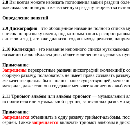
2.8
Вы всегда можете избежать поглощения вашей раздачи более 
максимально полную и качественную раздачу творчества исполни
Определение понятий
2.9
Дискография
- это обобщённое название полного списка 
список по признаку имени, под которым запись распространяла
синглов и т.д.), а также диапазон годов выхода релизов, наприм
2.10
Коллекция
- это название неполного списка музыкальных
названии слово «Коллекция», общее количество отдельных пункт
Примечание
:
Запрещены
перекрёстные раздачи дискографий (коллекций): с
сборную раздачу, пользователь не имеет права создавать раздач
же качестве должна быть полнее ранее существующей, менее пол
материал, даже если она содержит меньшее количество альбомо
2.11
Трибьют-альбом
или
альбом-трибьют
— музыкальный аль
исполнителя или музыкальной группы, записанных разными м
Примечание
:
Запрещается
объединять в одну раздачу трибьют-альбомы, по
серией. Также
запрещается
включать трибьют-альбомы в диско