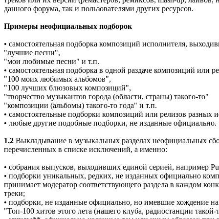
данного форума, так и пользователями других ресурсов.
Примеры неофициальных подборок
• самостоятельная подборка композиций исполнителя, выходи
"лучшие песни",
"мои любимые песни" и т.п.
• самостоятельная подборка в одной раздаче композиций или р
"100 моих любимых альбомов",
"100 лучших блюзовых композиций",
"творчество музыкантов города (области, страны) такого-то"
"композиции (альбомы) такого-то года" и т.п.
• самостоятельные подборки композиций или релизов разных 
• любые другие подобные подборки, не изданные официально.
1.2
Выкладывание в музыкальных разделах неофициальных сбор
перечисленных в списке исключений, а именно:
• собрания выпусков, выходивших единой серией, например Put
• подборки уникальных, редких, не изданных официально комп
принимает модератор соответствующего раздела в каждом конк
треки;
• подборки, не изданные официально, но имевшие хождение на
"Топ-100 хитов этого лета (нашего клуба, радиостанции такой-то