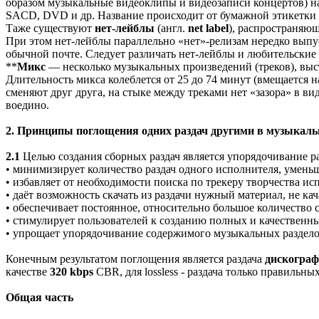
образом музыкальные видеоклипы и видеозаписи концертов) на
SACD, DVD и др. Название происходит от бумажной этикетки (
Таже существуют
нет-лейблы
(англ.
net label
), распространяю
При этом нет-лейблы параллельно «нет»-релизам нередко вып
обычной почте. Следует различать нет-лейблы и любительские 
**
Микс
— несколько музыкальных произведений (треков), выс
Длительность микса колеблется от 25 до 74 минут (вмещается 
сменяют друг друга, на стыке между треками нет «зазора» в ви
воедино.
2. Принципы поглощения одних раздач другими в музыкал
2.1
Целью создания сборных раздач является упорядочивание р
• минимизирует количество раздач одного исполнителя, уменьша
• избавляет от необходимости поиска по трекеру творчества ис
• даёт возможность скачать из раздачи нужный материал, не ка
• обеспечивает постоянное, относительно большое количество 
• стимулирует пользователей к созданию полных и качественн
• упрощает упорядочивание содержимого музыкальных раздело
Конечным результатом поглощения является раздача
дискограф
качестве
320 kbps
CBR, для lossless - раздача только правильн
Общая часть