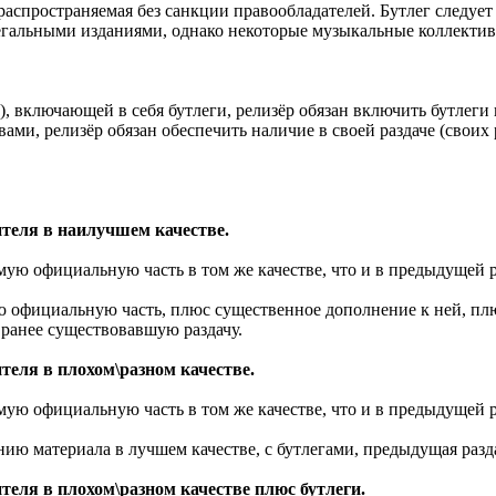
 распространяемая без санкции правообладателей. Бутлег следу
егальными изданиями, однако некоторые музыкальные коллектив
 включающей в себя бутлеги, релизёр обязан включить бутлеги в
ми, релизёр обязан обеспечить наличие в своей раздаче (своих 
теля в наилучшем качестве.
амую официальную часть в том же качестве, что и в предыдущей р
ую официальную часть, плюс существенное дополнение к ней, пл
ранее существовавшую раздачу.
теля в плохом\разном качестве.
амую официальную часть в том же качестве, что и в предыдущей р
анию материала в лучшем качестве, с бутлегами, предыдущая раз
еля в плохом\разном качестве плюс бутлеги.