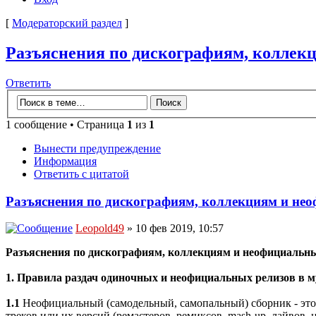
[
Модераторский раздел
]
Разъяснения по дискографиям, коллек
Ответить
1 сообщение • Страница
1
из
1
Вынести предупреждение
Информация
Ответить с цитатой
Разъяснения по дискографиям, коллекциям и не
Leopold49
» 10 фев 2019, 10:57
Разъяснения по дискографиям, коллекциям и неофициальны
1. Правила раздач одиночных и неофициальных релизов в 
1.1
Неофициальный (самодельный, самопальный) сборник - это:
треков или их версий (ремастеров, ремиксов, mash-up, лайвов,