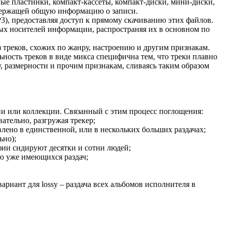
ые пластинки, компакт-кассеты, компакт-диски, мини-диски,
одержащей общую информацию о записи.
), предоставляя доступ к прямому скачиванию этих файлов.
ых носителей информации, распространяя их в основном по
треков, схожих по жанру, настроению и другим признакам.
ьность треков в виде микса специфична тем, что треки плавно
у, размерности и прочим признакам, сливаясь таким образом
ии или коллекции. Связанный с этим процесс поглощения:
ательно, разгружая трекер;
влено в единственной, или в нескольких больших раздачах;
ьно);
афии сидируют десятки и сотни людей;
ию уже имеющихся раздач;
риант для lossy – раздача всех альбомов исполнителя в