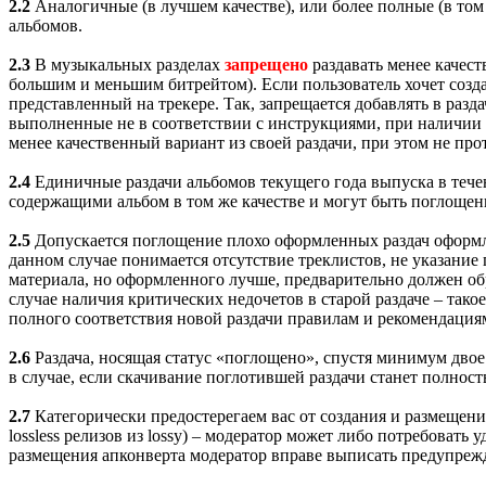
2.2
Аналогичные (в лучшем качестве), или более полные (в том
альбомов.
2.3
В музыкальных разделах
запрещено
раздавать менее качест
большим и меньшим битрейтом). Если пользователь хочет создат
представленный на трекере. Так, запрещается добавлять в разд
выполненные не в соответствии с инструкциями, при наличии 
менее качественный вариант из своей раздачи, при этом не пр
2.4
Единичные раздачи альбомов текущего года выпуска в тече
содержащими альбом в том же качестве и могут быть поглощены
2.5
Допускается поглощение плохо оформленных раздач оформле
данном случае понимается отсутствие треклистов, не указание 
материала, но оформленного лучше, предварительно должен обр
случае наличия критических недочетов в старой раздаче – тако
полного соответствия новой раздачи правилам и рекомендация
2.6
Раздача, носящая статус «поглощено», спустя минимум двое
в случае, если скачивание поглотившей раздачи станет полно
2.7
Категорически предостерегаем вас от создания и размещен
lossless релизов из lossy) – модератор может либо потребовать
размещения апконверта модератор вправе выписать предупреж