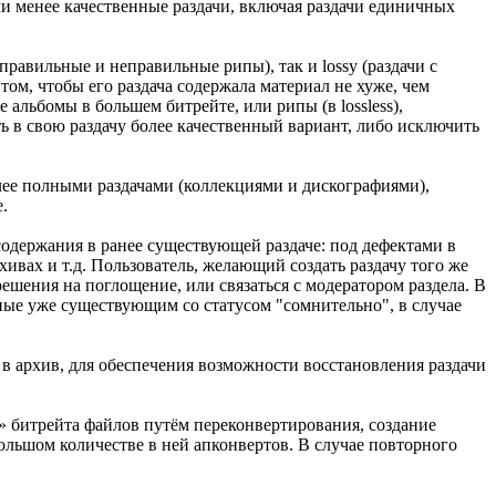
ли менее качественные раздачи, включая раздачи единичных
правильные и неправильные рипы), так и lossy (раздачи с
том, чтобы его раздача содержала материал не хуже, чем
 альбомы в большем битрейте, или рипы (в lossless),
ь в свою раздачу более качественный вариант, либо исключить
лее полными раздачами (коллекциями и дискографиями),
.
одержания в ранее существующей раздаче: под дефектами в
хивах и т.д. Пользователь, желающий создать раздачу того же
ешения на поглощение, или связаться с модератором раздела. В
ичные уже существующим со статусом "сомнительно", в случае
 в архив, для обеспечения возможности восстановления раздачи
» битрейта файлов путём переконвертирования, создание
 большом количестве в ней апконвертов. В случае повторного