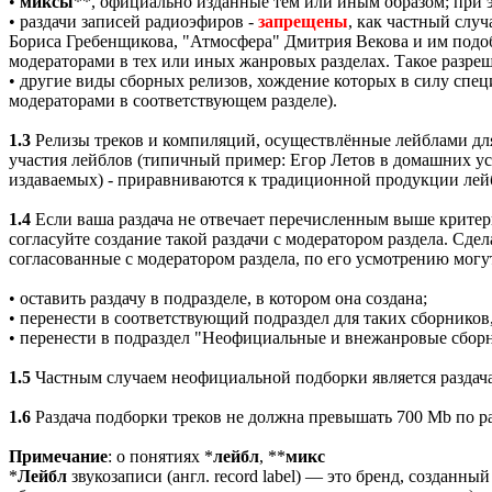
•
миксы
**, официально изданные тем или иным образом; при 
• раздачи записей радиоэфиров -
запрещены
, как частный слу
Бориса Гребенщикова, "Атмосфера" Дмитрия Векова и им подо
модераторами в тех или иных жанровых разделах. Такое разре
• другие виды сборных релизов, хождение которых в силу спе
модераторами в соответствующем разделе).
1.3
Релизы треков и компиляций, осуществлённые лейблами для 
участия лейблов (типичный пример: Егор Летов в домашних ус
издаваемых) - приравниваются к традиционной продукции лейб
1.4
Если ваша раздача не отвечает перечисленным выше критерия
согласуйте создание такой раздачи с модератором раздела. Сде
согласованные с модератором раздела, по его усмотрению могут
• оставить раздачу в подразделе, в котором она создана;
• перенести в соответствующий подраздел для таких сборников,
• перенести в подраздел "Неофициальные и внежанровые сбор
1.5
Частным случаем неофициальной подборки является раздача 
1.6
Раздача подборки треков не должна превышать 700 Mb по ра
Примечание
: о понятиях *
лейбл
, **
микс
*
Лейбл
звукозаписи (англ. record label) — это бренд, созда