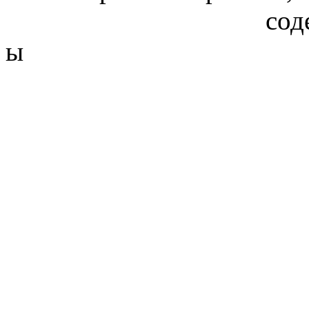
сод
ы