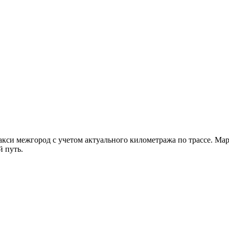
такси межгород с учетом актуального километража по трассе. 
й путь.