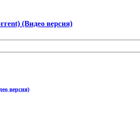
rent) (Видео версия)
ео версия)