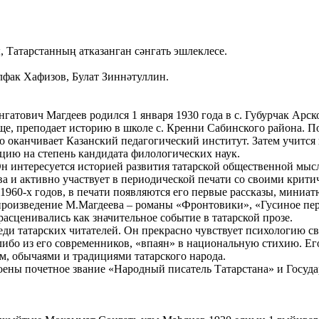
, Татарстанның атказанган сәнгать эшлеклесе.
лфак Хафизов, Булат Зиннәтуллин.
атович Магдеев родился 1 января 1930 года в с. Губурчак Арск
ще, преподает историю в школе с. Кренни Сабинского района. П
но оканчивает Казанский педагогический институт. Затем учится
ацию на степень кандидата филологических наук.
н интересуется историей развития татарской общественной мысл
ва и активно участвует в периодической печати со своими крит
1960-х годов, в печати появляются его первые рассказы, миниат
 произведение М.Магдеева – романы «Фронтовики», «Гусиное пер
асценивались как значительное событие в татарской прозе.
 татарских читателей. Он прекрасно чувствует психологию свое
-либо из его современников, «впаян» в национальную стихию. Ег
м, обычаями и традициями татарского народа.
оены почетное звание «Народный писатель Татарстана» и Госуда