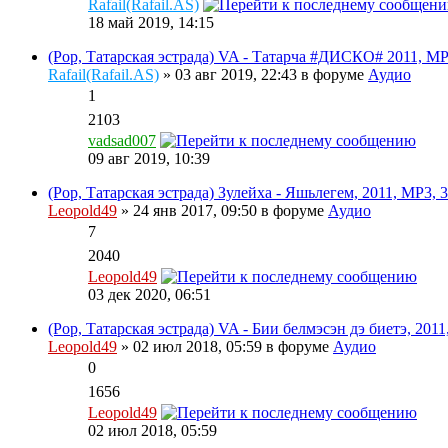
Rafail(Rafail.AS)
18 май 2019, 14:15
(Pop, Татарская эстрада) VA - Татарча #ДИСКО# 2011, MP
Rafail(Rafail.AS)
» 03 авг 2019, 22:43 в форуме
Аудио
1
2103
vadsad007
09 авг 2019, 10:39
(Pop, Татарская эстрада) Зулейха - Яшьлегем, 2011, MP3, 
Leopold49
» 24 янв 2017, 09:50 в форуме
Аудио
7
2040
Leopold49
03 дек 2020, 06:51
(Pop, Татарская эстрада) VA - Бии белмэсэн дэ биетэ, 2011
Leopold49
» 02 июл 2018, 05:59 в форуме
Аудио
0
1656
Leopold49
02 июл 2018, 05:59