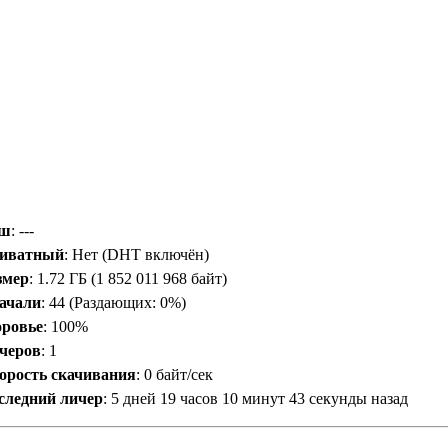
ш
: ---
иватный
: Нет (DHT включён)
змер
: 1.72 ГБ (1 852 011 968 байт)
ачали
:
44
(Раздающих: 0%)
оровье
: 100%
черов
:
1
орость скачивания
:
0 байт/сек
следний личер
:
5 дней 19 часов 10 минут 43 секунды назад