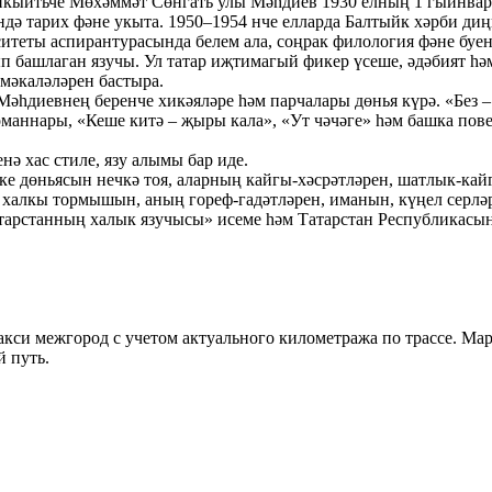
тәнкыйтьче Мөхәммәт Сөнгать улы Мәһдиев 1930 елның 1 гыйнва
ә тарих фәне укыта. 1950–1954 нче елларда Балтыйк хәрби диңг
итеты аспирантурасында белем ала, соңрак филология фәне буе
 башлаган язучы. Ул татар иҗтимагый фикер үсеше, әдәбият һә
мәкаләләрен бастыра.
Мәһдиевнең беренче хикәяләре һәм парчалары дөнья күрә. «Без –
оманнары, «Кеше китә – җыры кала», «Ут чәчәге» һәм башка пов
ә хас стиле, язу алымы бар иде.
е дөньясын нечкә тоя, аларның кайгы-хәсрәтләрен, шатлык-кай
 халкы тормышын, аның гореф-гадәтләрен, иманын, күңел серләр
арстанның халык язучысы» исеме һәм Татарстан Республика­сын
такси межгород с учетом актуального километража по трассе. 
й путь.