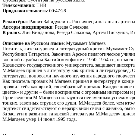
Телекомпания
: ТНВ
Продолжительность
: 00:47:28
Режиссёры
: Рәшит Заһидуллин - Россиянең атказанган артисты
Авторы инсценировки
: Резедә Сәләхова.
В ролях
: Лия Вилданова, Резедә Сәләхова, Артем Пискунов, И
Описание на Русском языке
: Мухаммет Магдеев
Писатель, литературовед и литературный критик Мухаммет Сунг
Республики Татарстан. Закончив Арское педагогическое учили
военной службы на Балтийском флоте в 1950–1954 гг., он заоч
Казанского государственного университета, защищает диссерт
М.Магдеев пришел в литературу как критик и литературовед. О
литературы, вопросами научного изучения народного творчест
Как писатель-прозаик М.Магдеев пришел в литературу в конце 
проявил себя как яркий, своеобразный прозаик. Каждое новое
цветок» и другие – были восприняты с огромным интересом и р
Произведения М.Магдеева пользуются неизменным успехом среди
тонких, заветных струнах его души. М.Магдеев более, чем кто
подтекст свидетельствуют о неразрывной связи с жизнью, быто
За заслуги в развитии татарской литературы М.Магдееву присв
М.Магдеев умер 14 июня 1995 года.