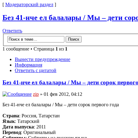
[
Модераторский раздел
]
Без 41-нче ел балалары / Мы – дети соро
Ответить
1 сообщение • Страница
1
из
1
Вынести предупреждение
Информация
Ответить с цитатой
Без 41-нче ел балалары / Мы – дети сорок первого
zip
» 01 фев 2012, 04:12
Без 41-нче ел балалары / Мы – дети сорок первого года
Страна
: Россия, Татарстан
Язык
: Татарский
Дата выпуска
: 2011
Перевод
: Оригинальный
Субтитры
: Субтитры на русском языке