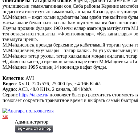
Описание на Татарском языке
: Язучы, әдәбият галиме һәм 
училищесын тәмамлаганнан соң Саба районы Керәнне мәктәбенд
педагогия институтын тәмамлый, аннары Казан дәүләт универс
М.Мәһдиев – иҗат юлын әдәбиятчы һәм әдәби тәнкыйтьче булып
мәсьәләләре белән кызыксына һәм шул темаларга багышланган 
Язучы-прозаик буларак 1960 нчы еллар азагында матбугатта М.
тел остасы итеп танытты. «Фронтовиклар», «Каз канатлары» р
танылуга ирешә.
М.Мәһдиевнең прозада беркемне дә кабатламый торган үзенә ген
М.Мәһдиевнең укучылары – татар халкы. Ул үз укучысының эчк
М.Мәһдиев татар рухлы, татар халкының моңын аңлаган, татар
Әдәбият өлкәсендә ирешкән хезмәтләре өчен М.Мәһдиевкә «Тат
М.Мәһдиев 1995 елның 14 июнендә вафат булды.
Качество
: AVI
Видео
: XviD, 720x576, 25.000 fps, ~4 166 Kbit/s
Аудио
: AC3, 48.0 KHz, 2 канала, 384 kbit/s
Сервис
https://takse.ru/
позволяет быстро рассчитать стоимость 
помогает сократить транзитное время и выбрать самый быстры
zip
Администратор