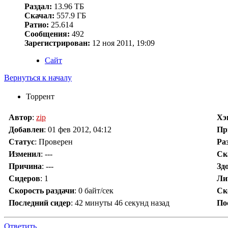
Раздал:
13.96 ТБ
Скачал:
557.9 ГБ
Ратио:
25.614
Сообщения:
492
Зарегистрирован:
12 ноя 2011, 19:09
Сайт
Вернуться к началу
Торрент
Автор
:
zip
Хэ
Добавлен
:
01 фев 2012, 04:12
Пр
Статус
: Проверен
Ра
Изменил
:
---
Ск
Причина
:
---
Зд
Сидеров
:
1
Ли
Скорость раздачи
:
0 байт/сек
Ск
Последний сидер
:
42 минуты 46 секунд назад
По
Ответить