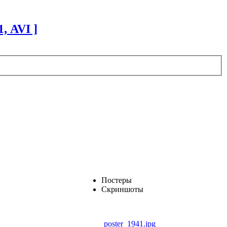
, AVI ]
Постеры
Скриншоты
poster_1941.jpg