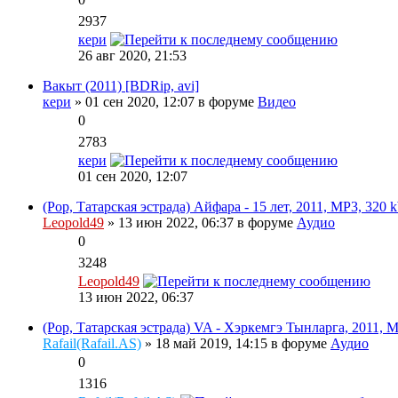
2937
кери
26 авг 2020, 21:53
Вакыт (2011) [BDRip, avi]
кери
» 01 сен 2020, 12:07 в форуме
Видео
0
2783
кери
01 сен 2020, 12:07
(Pop, Татарская эстрада) Айфара - 15 лет, 2011, MP3, 320 
Leopold49
» 13 июн 2022, 06:37 в форуме
Аудио
0
3248
Leopold49
13 июн 2022, 06:37
(Pop, Татарская эстрада) VA - Хэркемгэ Тынларга, 2011, M
Rafail(Rafail.AS)
» 18 май 2019, 14:15 в форуме
Аудио
0
1316