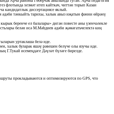
рында Арча районы Гөберчәк авылында туган. Арча педагогия
ез флотында хезмәт итеп кайткач, читтән торып Казан
нча кандидатлык диссертациясе яклый.
м әдәби тәнкыйть тарихы, халык авыз иҗатын фәнни өйрәнү
 кырык беренче ел балалары» дигән повесте аны үзенчәлекле
естьлары белән исә М.Мәһдиев әдәби җәмәгатьчелектә киң
гыларын уртаклаша белә иде.
ен, халык буларак яшәү рәвешен белүче олы язучы иде.
ың Г.Тукай исемеңдәге Дәүләт бүләге бирелде.
Маршруты прокладываются и оптимизируются по GPS, что