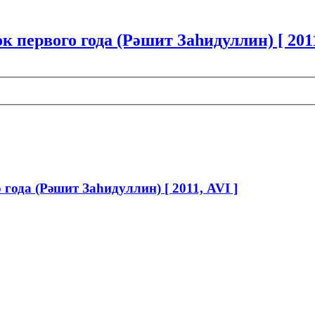
к первого года (Рәшит Заһидуллин) [ 2011
 года (Рәшит Заһидуллин) [ 2011, AVI ]