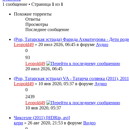
1 сообщение • Страница
1
из
1
Похожие торренты
Ответы
Просмотры
Последнее сообщение
(Pop, Татарская эстрада) Фарида Ахматнурова - Дети родн
Leopold49
» 20 июл 2026, 06:45 в форуме
Аудио
0
93
Leopold49
20 июл 2026, 06:45
(Pop, Татарская эстрада) VA - Татарча солянка (2011), 201
Leopold49
» 10 янв 2020, 05:37 в форуме
Аудио
0
2439
Leopold49
10 янв 2020, 05:37
Чиксезле (2011) [HDRip, avi]
кери
» 26 авг 2020, 21:53 в форуме
Видео
0