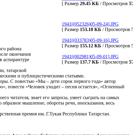
[ Размер
29.45 КБ
/ Просмотров
57
1941[(052326)05-09-24].JPG
[ Размер
153.18 КБ
/ Просмотров
5
1941[(033783)05-09-16].JPG
[ Размер
155.12 КБ
/ Просмотров
5
ого района
осле окончания
1941[(002981)05-09-01].JPG
 в аспирантуре
[ Размер
137.7 КБ
/ Просмотров
57
и, татарской
ическими и публицистическими статьями.
юры. С повестью «Мы – дети сорок первого года» автор
о», повести «Человек уходит – песня остается», «Огненный
го читателя, знает его запросы, умеет сыграть на самых
о образное мышление, обороты речи, иносказания, весь
рственная премия им. Г.Тукая Республики Татарстан.