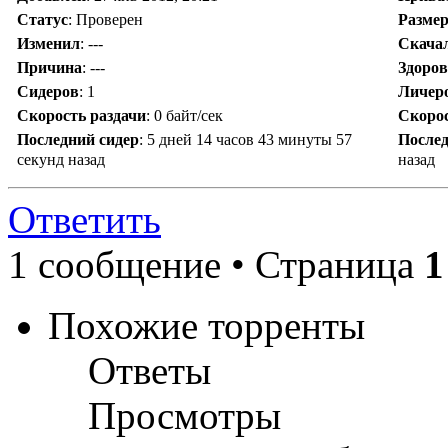
Статус
: Проверен
Разме
Изменил
:
---
Скача
Причина
:
---
Здоров
Сидеров
:
1
Личер
Скорость раздачи
:
0 байт/сек
Скорос
Последний сидер
:
5 дней 14 часов 43 минуты 57
Послед
секунд назад
назад
Ответить
1 сообщение • Страница
1
Похожие торренты
Ответы
Просмотры