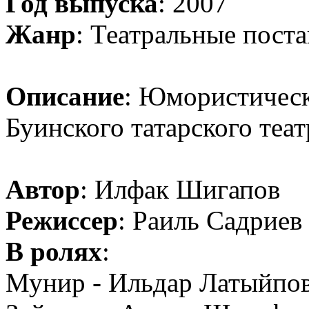
Год выпуска
: 2007
Жанр
: Театральные пост
Описание
: Юмористическ
Буинского татарского теат
Автор
: Илфак Шигапов
Режиссер
: Раиль Садриев
В ролях
:
Мунир - Ильдар Латыйпо