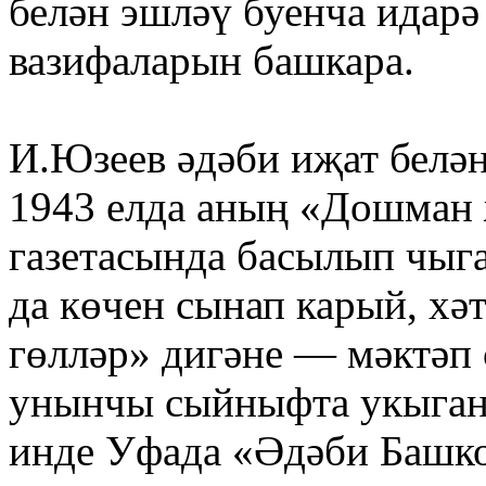
белән эшләү буенча идар
вазифаларын башкара.
И.Юзеев әдәби иҗат белә
1943 елда аның «Дошман 
газетасында басылып чыга
да көчен сынап карый, хә
гөлләр» дигәне — мәктәп 
унынчы сыйныфта укыган
инде Уфада «Әдәби Башко