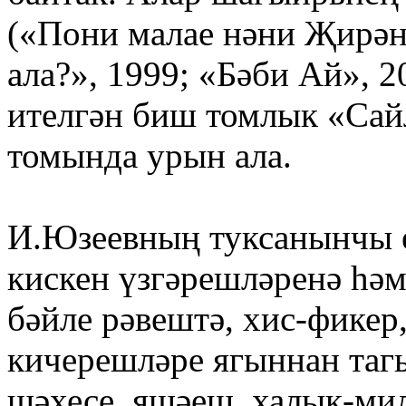
(«Пони малае нәни Җирән
ала?», 1999; «Бәби Ай», 2
ителгән биш томлык «Сай
томында урын ала.
И.Юзеевның туксанынчы 
кискен үзгәрешләренә һә
бәйле рәвештә, хис-фикер
кичерешләре ягыннан тагы
шәхесе, яшәеш, халык-ми