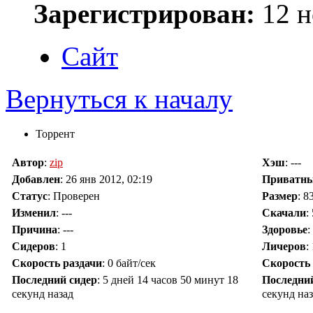
Зарегистрирован:
12 н
Сайт
Вернуться к началу
Торрент
Автор
:
zip
Хэш
: ---
Добавлен
:
26 янв 2012, 02:19
Приватн
Статус
: Проверен
Размер
: 8
Изменил
:
---
Скачали
:
Причина
:
---
Здоровье
:
Сидеров
:
1
Личеров
:
Скорость раздачи
:
0 байт/сек
Скорость
Последний сидер
:
5 дней 14 часов 50 минут 18
Последни
секунд назад
секунд на