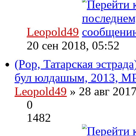
Leopold49
20 сен 2018, 05:52
(Pop, Татарская эстрад
бул юлдашым, 2013, MP
Leopold49
» 28 авг 201
0
1482