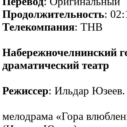
Перевод
: Оригинальный
Продолжительность
: 02
Телекомпания
: ТНВ
Набережночелнинский г
драматический театр
Режиссер
: Ильдар Юзеев.
мелодрама «Гора влюблен