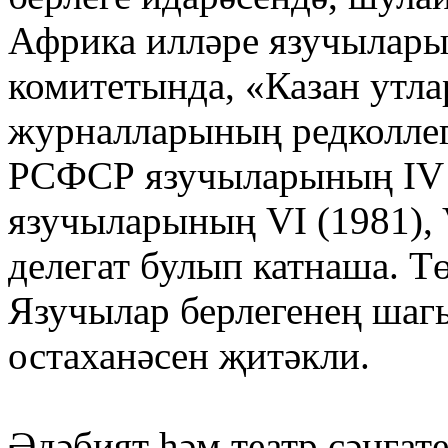
Африка илләре язучылары
комитетында, «Казан утл
журналларының редколлег
РСФСР язучыларының IV (
язучыларының VI (1981), 
делегат булып катнаша. Т
Язучылар берлегенең шаг
остаханәсен җитәкли.
Әдәбият һәм театр сәнгате