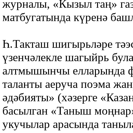
журналы, «Кызыл таң» газ
матбугатында күренә баш
Һ.Такташ шигырьләре тәэ
үзенчәлекле шагыйрь була
алтмышынчы елларында 
таланты аеруча поэма жан
әдәбияты» (хәзерге «Каза
басылган «Таныш моңнар»
укучылар арасында таныл