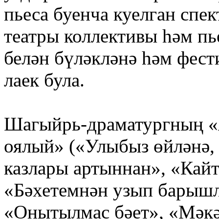
пьеса буенча куелган спек
театры коллективы һәм пь
белән бүләкләнә һәм фест
лаек була.
Шагыйрь-драматургның «Я
оялый» («Улыбыз өйләнә,
казлары артыннан», «Кайт
«Бәхетемнән узып барышл
«Онытылмас бәет», «Мәкә