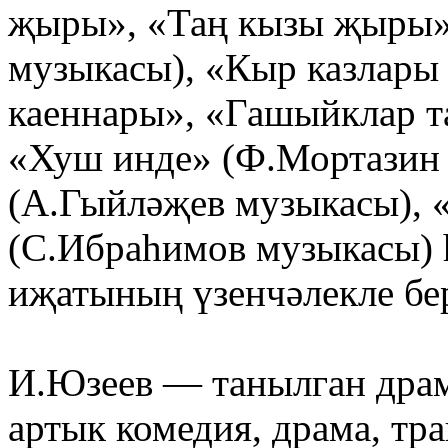
җыры», «Таң кызы җыры»,
музыкасы), «Кыр казлары
каеннары», «Гашыйклар т
«Хуш инде» (Ф.Мортазин
(А.Гыйләҗев музыкасы), 
(С.Ибраһимов музыкасы) 
иҗатының үзенчәлекле бе
И.Юзеев — танылган драм
артык комедия, драма, тр