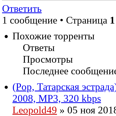
Ответить
1 сообщение • Страница
1
Похожие торренты
Ответы
Просмотры
Последнее сообщени
(Pop, Татарская эстрад
2008, MP3, 320 kbps
Leopold49
» 05 ноя 201