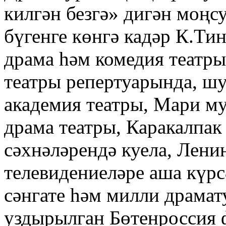
килгән безгә» дигән моңсу
бүгенге көнгә кадәр К.Ти
драма һәм комедия театры
театры репертуарында, шу
академия театры, Мари му
драма театры, Каракалпа
сәхнәләрендә куела, Лени
телевидениеләре аша күрс
сәнгате һәм милли драмат
уздырылган Бөтенроссия ф