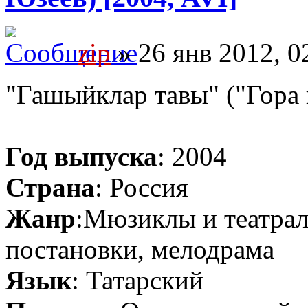
zip
» 26 янв 2012, 0
"Гашыйклар тавы" ("Гора
Год выпуска
: 2004
Страна
: Россия
Жанр
:Мюзиклы и театра
постановки, мелодрама
Язык
: Татарский