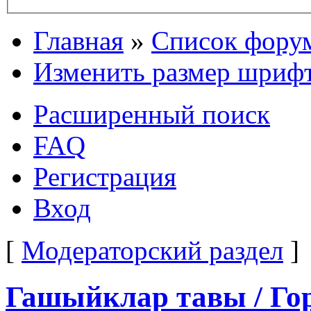
Главная
»
Список фору
Изменить размер шриф
Расширенный поиск
FAQ
Регистрация
Вход
[
Модераторский раздел
]
Гашыйклар тавы / Го