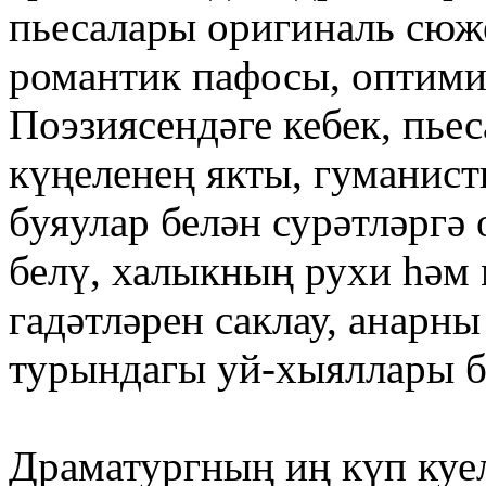
пьесалары оригиналь сюж
романтик пафосы, оптими
Поэзиясендәге кебек, пье
күңеленең якты, гуманис
буяулар белән сурәтләргә
белү, халыкның рухи һәм
гадәтләрен саклау, анарны
турындагы уй-хыяллары б
Драматургның иң күп куе