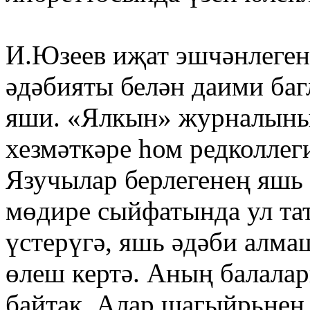
И.Юзеев иҗат эшчәнлеген
әдәбияты белән даими ба
яши. «Ялкын» журналының
хезмәткәре һом редколлег
Язучылар берлегенең яшь 
мөдире сыйфатында ул та
үстерүгә, яшь әдәби алма
өлеш кертә. Аның балаларг
байтак. Алар шагыйрьне