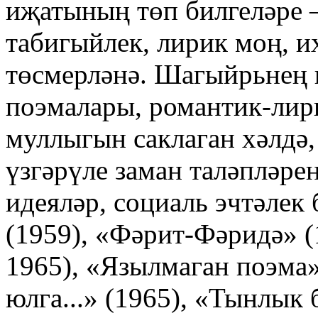
иҗатының төп билгеләре 
табигыйлек, лирик моң, 
төсмерләнә. Шагыйрьнең
поэмалары, романтик-лири
муллыгын саклаган хәлдә
үзгәрүле заман таләпләре
идеяләр, социаль эчтәлек
(1959), «Фәрит-Фәридә» 
1965), «Язылмаган поэма»
юлга...» (1965), «Тынлык 