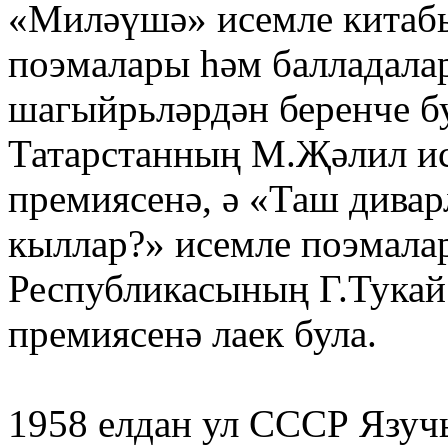
«Миләүшә» исемле китабы
поэмалары һәм балладала
шагыйрьләрдән беренче бу
Татарстанның М.Җәлил ис
премиясенә, ә «Таш дивар
кыллар?» исемле поэмалар
Республикасының Г.Тукай
премиясенә лаек була.
1958 елдан ул СССР Язучы