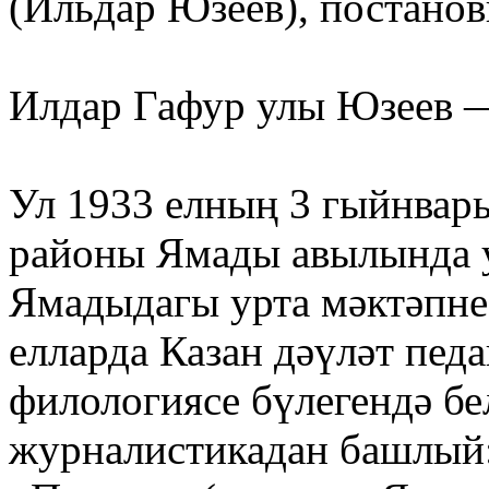
(Ильдар Юзеев), постано
Илдар Гафур улы Юзеев —
Ул 1933 елның 3 гыйнва
районы Ямады авылында у
Ямадыдагы урта мәктәпне
елларда Казан дәүләт пед
филологиясе бүлегендә бе
журналистикадан башлый