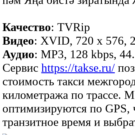
Качество
: TVRip
Видео
: XVID, 720 x 576, 2
Аудио
: MP3, 128 kbps, 44
Сервис
https://takse.ru/
поз
стоимость такси межгород
километража по трассе. 
оптимизируются по GPS, 
транзитное время и выбра