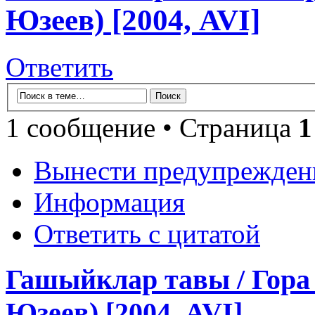
Юзеев) [2004, AVI]
Ответить
1 сообщение • Страница
1
Вынести предупрежден
Информация
Ответить с цитатой
Гашыйклар тавы / Гора
Юзеев) [2004, AVI]