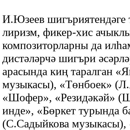
И.Юзеев шигъриятендәге 
лиризм, фикер-хис ачыкл
композиторларны да илһ
дистәләрчә шигъри әсәрлә
арасында киң таралган «
музыкасы), «Төнбоек» (Л
«Шофер», «Резидәкәй» (
инде», «Бөркет турында б
(С.Садыйкова музыкасы),