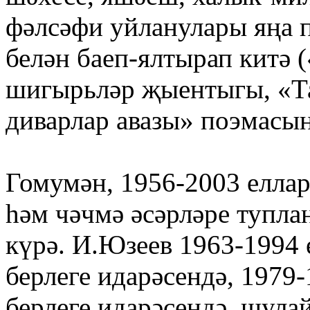
фәлсәфи уйланулары яңа 
белән баеп-ялтырап китә 
шигырьләр җыентыгы, «Т
диварлар авазы» поэмасын
Гомумән, 1956-2003 елла
һәм чәчмә әсәрләре тупла
күрә. И.Юзеев 1963-1994 
берлеге идарәсендә, 197
берлеге идарәсендә, шулай