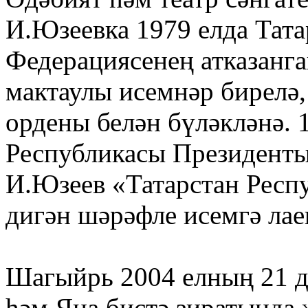
И.Юзеевка 1979 елда Тата
Федерациясенең атказанга
мактаулы исемнәр бирелә,
ордены белән бүләкләнә. 
Республикасы Президент
И.Юзеев «Татарстан Рес
дигән шәрәфле исемгә лае
Шагыйрь 2004 елның 21 де
һәм Яңа бистә зиратында 