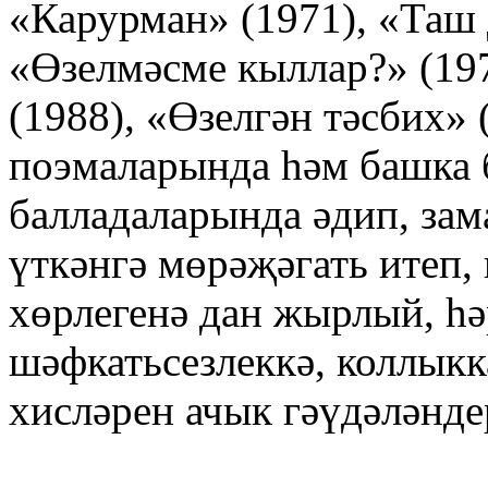
«Карурман» (1971), «Таш 
«Өзелмәсме кыллар?» (197
(1988), «Өзелгән тәсбих» 
поэмаларында һәм башка 
балладаларында әдип, зам
үткәнгә мөрәҗәгать итеп,
хөрлегенә дан жырлый, һә
шәфкатьсезлеккә, коллыкк
хисләрен ачык гәүдәләнде