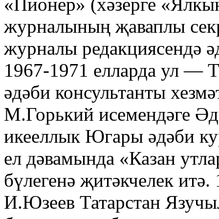
«Пионер» (хәзерге «Ялкын
журналының җаваплы секр
журналы редакциясендә ә
1967-1971 елларда ул — Т
әдәби консультанты хезмә
М.Горький исемендәге Ә
икееллык Югары әдәби ку
ел дәвамында «Казан утл
бүлегенә җитәкчелек итә.
И.Юзеев Татарстан Язучыл