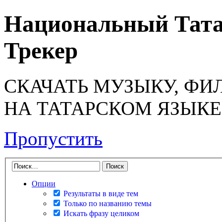
Национальный Тата
Трекер
СКАЧАТЬ МУЗЫКУ, ФИ
НА ТАТАРСКОМ ЯЗЫКЕ
Пропустить
Опции
Результаты в виде тем
Только по названию темы
Искать фразу целиком