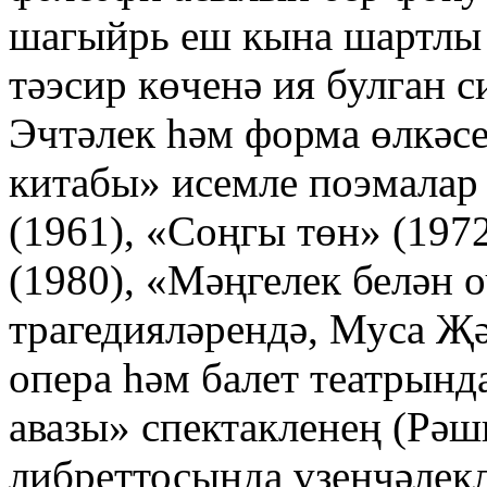
шагыйрь еш кына шартлы 
тәэсир көченә ия булган 
Эчтәлек һәм форма өлкәс
китабы» исемле поэмалар
(1961), «Соңгы төн» (197
(1980), «Мәңгелек белән 
трагедияләрендә, Муса Җә
опера һәм балет театрынд
авазы» спектакленең (Рә
либреттосында үзенчәлекл