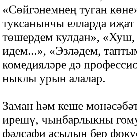
«Сөйгәнемнең туган көне
туксанынчы елларда иҗат
төшердем кулдан», «Хуш,
идем...», «Эзләдем, тапт
комедияләре дә профессио
ныклы урын алалар.
Заман һәм кеше мөнәсәбә
ирешү, чынбарлыкны гом
фәлсәфи асылын бер фокус