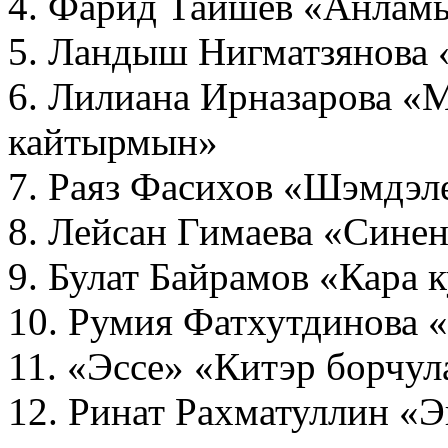
4. Фарид Таишев «Анлам
5. Ландыш Нигматзянова
6. Лилиана Ирназарова «
кайтырмын»
7. Раяз Фасихов «Шэмдэ
8. Лейсан Гимаева «Сине
9. Булат Байрамов «Кара 
10. Румия Фатхутдинова
11. «Эссе» «Китэр борчу
12. Ринат Рахматуллин «Э