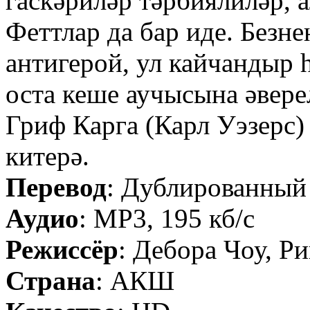
гаскәриләр тәрбиялиләр, 
Феттлар да бар иде. Безн
антигерой, ул кайчандыр 
оста кеше аучысына әвер
Гриф Карга (Карл Уэзерс
китерә.
Перевод
: Дублированный
Аудио
: MP3, 195 кб/с
Режиссёр
: Дебора Чоу, Р
Страна
: АКШ