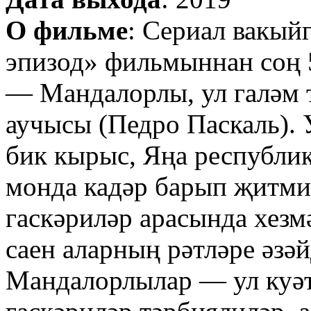
О фильме
: Сериал вакый
эпизод» фильмыннан соң 5
— Мандалорлы, ул галәм
аучысы (Педро Паскаль). 
бик кырыс, Яңа республи
монда кадәр барып җитми.
гаскәриләр арасында хезмә
саен аларның рәтләре әзә
Мандалорлылар — ул куәтл