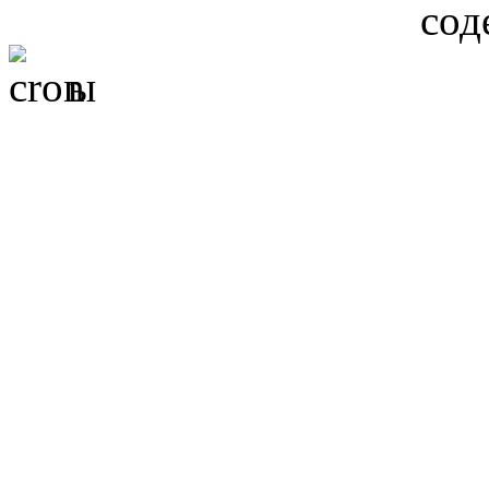
сод
ы