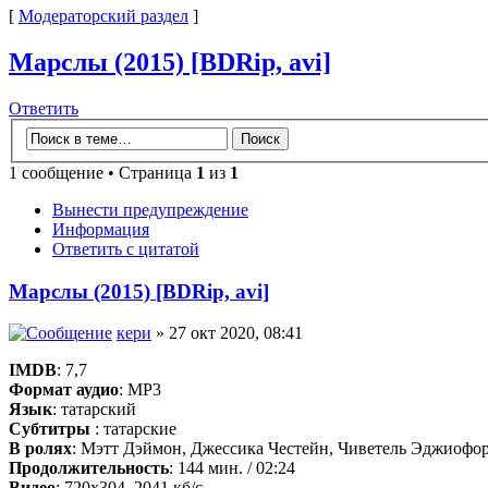
[
Модераторский раздел
]
Марслы (2015) [BDRip, avi]
Ответить
1 сообщение • Страница
1
из
1
Вынести предупреждение
Информация
Ответить с цитатой
Марслы (2015) [BDRip, avi]
кери
» 27 окт 2020, 08:41
IMDB
: 7,7
Формат аудио
: MP3
Язык
: татарский
Субтитры
: татарские
В ролях
: Мэтт Дэймон, Джессика Честейн, Чиветель Эджиофор
Продолжительность
: 144 мин. / 02:24
Видео
: 720x304, 2041 кб/с