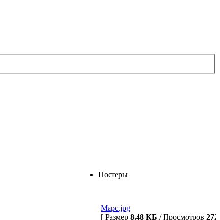
Постеры
Марс.jpg
[ Размер
8.48 КБ
/ Просмотров
272