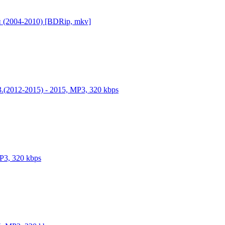
й (2004-2010) [BDRip, mkv]
.(2012-2015) - 2015, MP3, 320 kbps
P3, 320 kbps