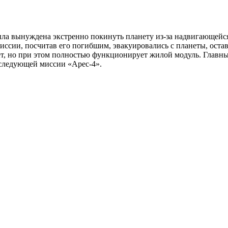
была вынуждена экстренно покинуть планету из-за надвигающейс
иссии, посчитав его погибшим, эвакуировались с планеты, оста
ует, но при этом полностью функционирует жилой модуль. Главн
а следующей миссии «Арес-4».