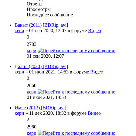
Ответы
Просмотры
Последнее сообщение
Вакыт (2011) [BDRip, avi]
кери
» 01 сен 2020, 12:07 в форуме
Видео
0
2783
кери
01 сен 2020, 12:07
Дәлил (2020) [BDRip, avi]
кери
» 01 июн 2021, 14:53 в форуме
Видео
0
2660
кери
01 июн 2021, 14:53
Имче (2013) [BDRip, avi]
кери
» 11 дек 2020, 18:32 в форуме
Видео
2
2960
кери