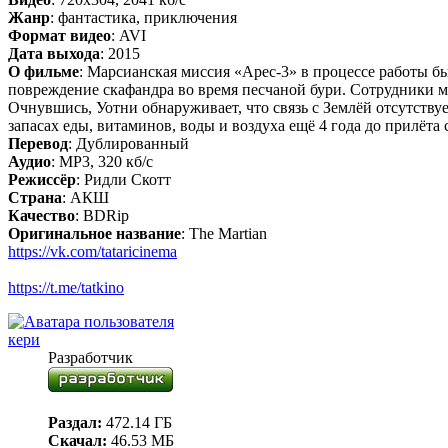
Жанр
: фантастика, приключения
Формат видео
: AVI
Дата выхода
: 2015
О фильме
: Марсианская миссия «Арес-3» в процессе работы 
повреждение скафандра во время песчаной бури. Сотрудники м
Очнувшись, Уотни обнаруживает, что связь с Землёй отсутств
запасах еды, витаминов, воды и воздуха ещё 4 года до прилёт
Перевод
: Дублированный
Аудио
: MP3, 320 кб/с
Режиссёр
: Ридли Скотт
Страна
: АКШ
Качество
: BDRip
Оригинальное название
: The Martian
https://vk.com/tataricinema
https://t.me/tatkino
кери
Разработчик
Раздал:
472.14 ГБ
Скачал:
46.53 МБ