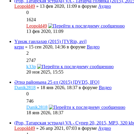
(Pop, Татарская эстрада) VA - Татарча солянка (2015), 201
Leopold49
» 13 фев 2020, 11:09 в форуме
Аудио
0
1624
Leopold49
13 фев 2020, 11:09
Үрнәк гаиләләр (2015) [TVRip, avi]
кери
» 15 сен 2020, 14:36 в форуме
Видео
2
2747
k33p
20 ноя 2025, 15:55
Әтнә районына 25 ел (2015) [DVD5, IFO]
Danik2818
» 18 янв 2026, 18:37 в форуме
Видео
0
746
Danik2818
18 янв 2026, 18:37
(Pop, Татарская эстрада) VA - Супер 20, 2015, MP3, 320 kb
Leopold49
» 26 апр 2021, 07:03 в форуме
Аудио