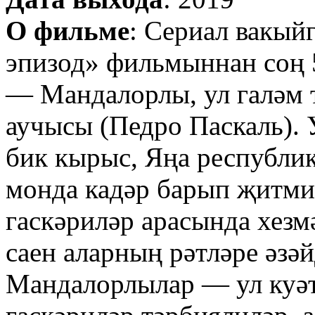
О фильме
: Сериал вакый
эпизод» фильмыннан соң 5
— Мандалорлы, ул галәм
аучысы (Педро Паскаль). 
бик кырыс, Яңа республи
монда кадәр барып җитми.
гаскәриләр арасында хезмә
саен аларның рәтләре әзә
Мандалорлылар — ул куәтл