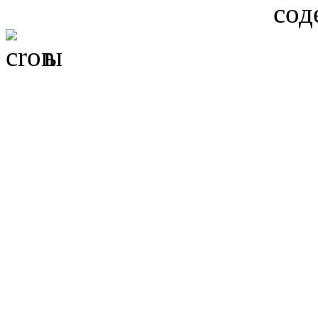
сод
ы