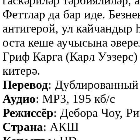
гаскәриләр тәрбиялиләр, 
Феттлар да бар иде. Безн
антигерой, ул кайчандыр 
оста кеше аучысына әвер
Гриф Карга (Карл Уэзерс
китерә.
Перевод
: Дублированный
Аудио
: MP3, 195 кб/с
Режиссёр
: Дебора Чоу, Р
Страна
: АКШ