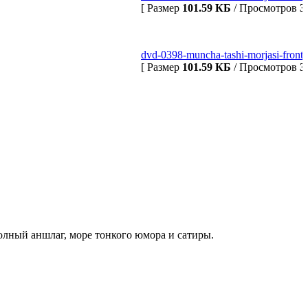
[ Размер
101.59 КБ
/ Просмотров
3
dvd-0398-muncha-tashi-morjasi-front..
[ Размер
101.59 КБ
/ Просмотров
3
олный аншлаг, море тонкого юмора и сатиры.