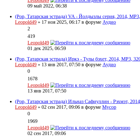
Leopold49
09 май 2022, 06:38
(Pop, Татарская эстрада) VA - Йолдызлы серия, 2014, MP3,
Leopold49
» 17 ноя 2025, 06:17 в форуме
Аудио
2
419
Leopold49
01 дек 2025, 06:59
(Pop, Татарская эстрада) Иркэ - Тулы бэхет, 2014, MP3, 32
Leopold49
» 13 янв 2017, 07:50 в форуме
Аудио
0
1678
Leopold49
13 янв 2017, 07:50
(Pop, Татарская эстрада) Ильназ Сафиуллин - Рэхмэт, 2014
Leopold49
» 02 сен 2017, 09:06 в форуме
Мусор
0
1969
Leopold49
02 сен 2017, 09:06