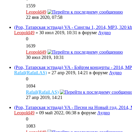
1559
Leopold49
22 янв 2020, 07:58
(Pop, Татарская эстрада) VA - Синглы 1, 2014, MP3, 320 k
Leopold49
» 30 июл 2019, 10:31 в форуме
Аудио
0
1639
Leopold49
30 июл 2019, 10:31
(Pop, Татарская эстрада) VA - Бэйрэм концерты - 2014, MP
Rafail(Rafail.AS)
» 27 апр 2019, 14:21 в форуме
Аудио
0
1694
Rafail(Rafail.AS)
27 апр 2019, 14:21
(Pop, Татарская эстрада) VA - Песни на Новый год, 2014, 
Leopold49
» 09 май 2022, 06:38 в форуме
Аудио
0
1083