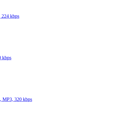
 224 kbps
0 kbps
, MP3, 320 kbps