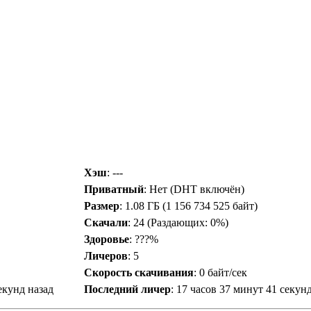
Хэш
: ---
Приватный
: Нет (DHT включён)
Размер
: 1.08 ГБ (1 156 734 525 байт)
Скачали
:
24
(Раздающих: 0%)
Здоровье
: ???%
Личеров
:
5
Скорость скачивания
:
0 байт/сек
екунд назад
Последний личер
:
17 часов 37 минут 41 секун