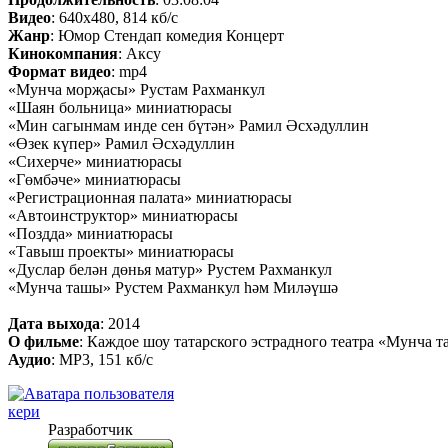
Видео
: 640x480, 814 кб/с
Жанр
: Юмор Стендап комедия Концерт
Кинокомпания
: Аксу
Формат видео
: mp4
«Мунча морҗасы» Рустам Рахманкул
«Шаян больница» миниатюрасы
«Мин сагынмам инде сен бүтән» Рамил Әсхәдуллин
«Өзек күпер» Рамил Әсхәдуллин
«Сихерче» миниатюрасы
«Гөмбәче» миниатюрасы
«Регистрационная палата» миниатюрасы
«Автоинструктор» миниатюрасы
«Поздда» миниатюрасы
«Тавыш проекты» миниатюрасы
«Дуслар белән дөнья матур» Рустем Рахманкул
«Мунча ташы» Рустем Рахманкул һәм Миләүшә
Дата выхода
: 2014
О фильме
: Каждое шоу татарского эстрадного театра «Мунча 
Аудио
: MP3, 151 кб/с
кери
Разработчик