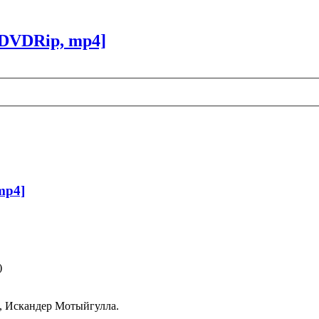
DVDRip, mp4]
mp4]
)
л, Искандер Мотыйгулла.