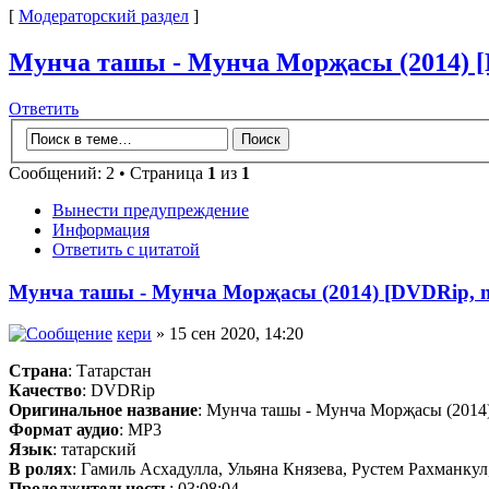
[
Модераторский раздел
]
Мунча ташы - Мунча Морҗасы (2014) [
Ответить
Сообщений: 2 • Страница
1
из
1
Вынести предупреждение
Информация
Ответить с цитатой
Мунча ташы - Мунча Морҗасы (2014) [DVDRip, 
кери
» 15 сен 2020, 14:20
Страна
: Татарстан
Качество
: DVDRip
Оригинальное название
: Мунча ташы - Мунча Морҗасы (2014
Формат аудио
: MP3
Язык
: татарский
В ролях
: Гамиль Асхадулла, Ульяна Князева, Рустем Рахманку
Продолжительность
: 03:08:04