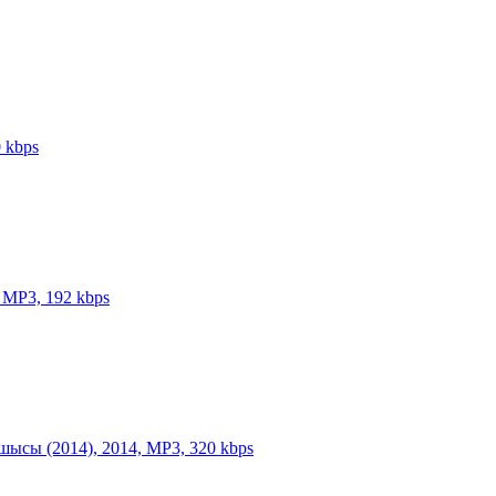
 kbps
 MP3, 192 kbps
ысы (2014), 2014, MP3, 320 kbps