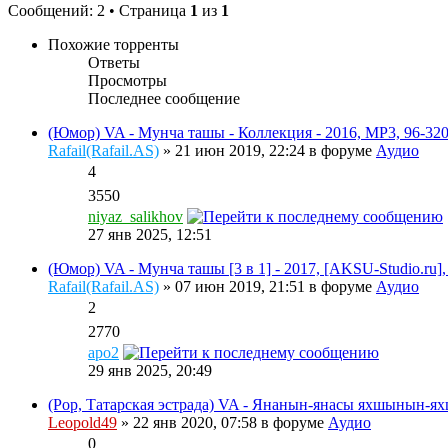
Сообщений: 2 • Страница
1
из
1
Похожие торренты
Ответы
Просмотры
Последнее сообщение
(Юмор) VA - Мунча ташы - Коллекция - 2016, MP3, 96-320
Rafail(Rafail.AS)
» 21 июн 2019, 22:24 в форуме
Аудио
4
3550
niyaz_salikhov
27 янв 2025, 12:51
(Юмор) VA - Мунча ташы [3 в 1] - 2017, [AKSU-Studio.ru],
Rafail(Rafail.AS)
» 07 июн 2019, 21:51 в форуме
Аудио
2
2770
apo2
29 янв 2025, 20:49
(Pop, Татарская эстрада) VA - Янанын-янасы яхшынын-яхш
Leopold49
» 22 янв 2020, 07:58 в форуме
Аудио
0