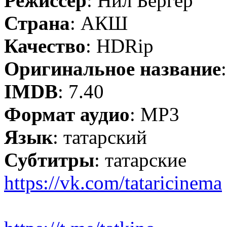
Режиссёр
: Нил Бёргер
Страна
: АКШ
Качество
: HDRip
Оригинальное название
IMDB
: 7.40
Формат аудио
: MP3
Язык
: татарский
Субтитры
: татарские
https://vk.com/tataricinema