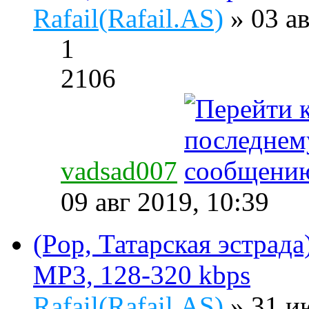
Rafail(Rafail.AS)
» 03 а
1
2106
vadsad007
09 авг 2019, 10:39
(Pop, Татарская эстрада
MP3, 128-320 kbps
Rafail(Rafail.AS)
» 31 и