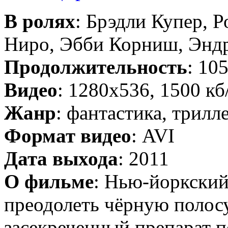
В ролях
: Брэдли Купер, Р
Ниро, Эбби Корниш, Энд
Продолжительность
: 10
Видео
: 1280x536, 1500 кб
Жанр
: фантастика, трилл
Формат видео
: AVI
Дата выхода
: 2011
О фильме
: Нью-йоркский
преодолеть чёрную полос
засекреченный препарат п