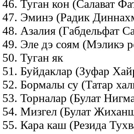
46. Туган кон (Салават Ф
47. Эминэ (Радик Диннах
48. Азалия (Габдельфат С
49. Эле дэ соям (Мэликэ 
50. Туган як
51. Буйдаклар (Зуфар Ха
52. Бормалы су (Татар ха
53. Торналар (Булат Нигм
54. Мизгел (Булат Жихан
55. Кара каш (Резида Тух