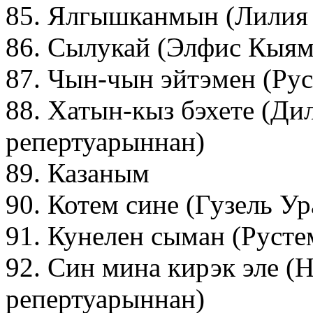
85. Ялгышканмын (Лилия 
86. Сылукай (Элфис Кыям
87. Чын-чын эйтэмен (Ру
88. Хатын-кыз бэхете (Ди
репертуарыннан)
89. Казаным
90. Котем сине (Гузель У
91. Кунелен сыман (Русте
92. Син мина кирэк эле (
репертуарыннан)