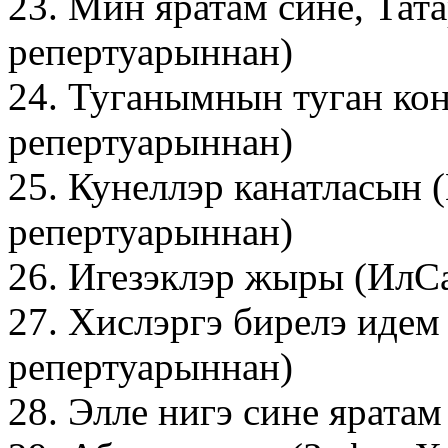
23. Мин яратам сине, Тат
репертуарыннан)
24. Туганымнын туган ко
репертуарыннан)
25. Кунеллэр канатласын 
репертуарыннан)
26. Игезэклэр жыры (ИлС
27. Хислэргэ бирелэ иде
репертуарыннан)
28. Элле нигэ сине яратам