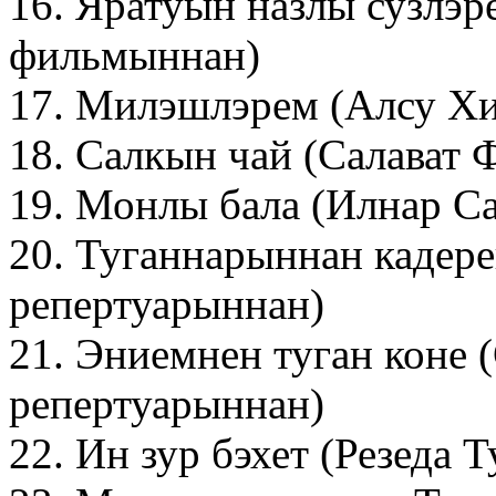
16. Яратуын назлы сузлэре
фильмыннан)
17. Милэшлэрем (Алсу Хи
18. Салкын чай (Салават 
19. Монлы бала (Илнар С
20. Туганнарыннан кадер
репертуарыннан)
21. Эниемнен туган коне
репертуарыннан)
22. Ин зур бэхет (Резеда 