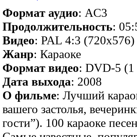
Формат аудио
: AC3
Продолжительность
: 05
Видео
: PAL 4:3 (720x576)
Жанр
: Караоке
Формат видео
: DVD-5 (1
Дата выхода
: 2008
О фильме
: Лучший карао
вашего застолья, вечерин
гости”). 100 караоке песе
Самые известные, популяр