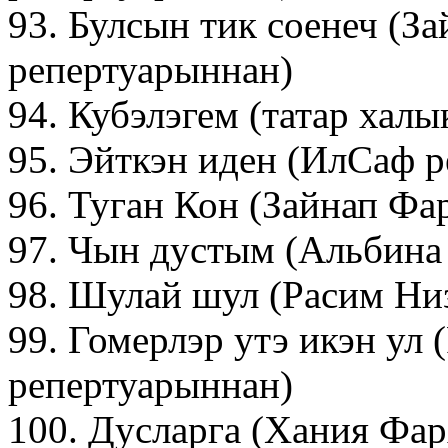
93. Булсын тик соенеч (З
репертуарыннан)
94. Кубэлэгем (татар хал
95. Эйткэн иден (ИлСаф 
96. Туган Кон (Зайнап Фа
97. Чын дустым (Альбина
98. Шулай шул (Расим Ни
99. Гомерлэр утэ икэн ул
репертуарыннан)
100. Дусларга (Хания Фа