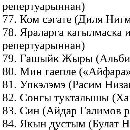
репертуарыннан)
77. Ком сэгате (Диля Ниг
78. Яраларга кагылмаска 
репертуарыннан)
79. Гашыйк Жыры (Альби
80. Мин гаепле («Айфара
81. Упкэлэмэ (Расим Низ
82. Сонгы тукталышы (Ха
83. Син (Айдар Галимов 
84. Якын дустым (Булат 