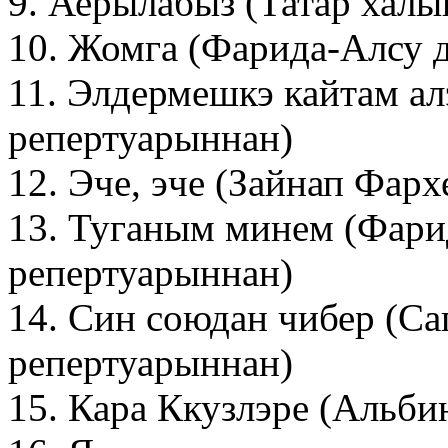
9. Аерылабыз (Татар хал
10. Жомга (Фарида-Алсу 
11. Элдермешкэ кайтам а
репертуарыннан)
12. Эче, эче (Зайнап Фар
13. Туганым минем (Фари
репертуарыннан)
14. Син союдан чибер (С
репертуарыннан)
15. Кара Ккузлэре (Альби