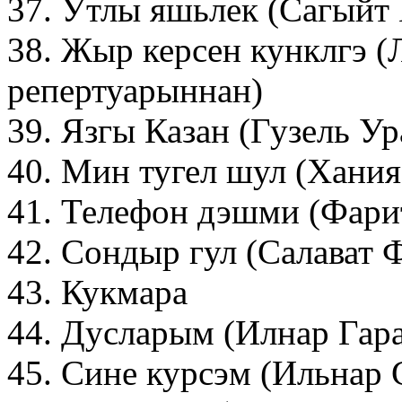
37. Утлы яшьлек (Сагыйт
38. Жыр керсен кунклгэ (
репертуарыннан)
39. Язгы Казан (Гузель У
40. Мин тугел шул (Хани
41. Телефон дэшми (Фари
42. Сондыр гул (Салават 
43. Кукмара
44. Дусларым (Илнар Гар
45. Сине курсэм (Ильнар