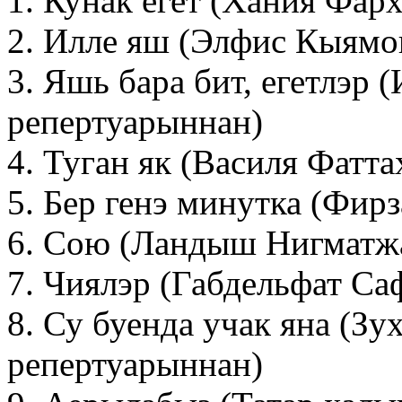
1. Кунак егет (Хания Фар
2. Илле яш (Элфис Кыямо
3. Яшь бара бит, егетлэр
репертуарыннан)
4. Туган як (Василя Фатт
5. Бер генэ минутка (Фир
6. Сою (Ландыш Нигматж
7. Чиялэр (Габдельфат Са
8. Су буенда учак яна (З
репертуарыннан)