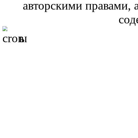
авторскими правами, 
сод
ы