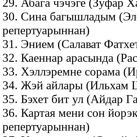
29. Абага чэчэге (Зуфар 
30. Сина багышладым (Эл
репертуарыннан)
31. Энием (Салават Фатхе
32. Каеннар арасында (Р
33. Хэллэремне сорама (И
34. Жэй айлары (Ильхам 
35. Бэхет бит ул (Айдар 
36. Картая мени сон йорэ
репертуарыннан)