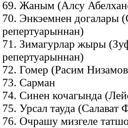
69. Жаным (Алсу Абелхан
70. Энкэемнен догалары (
репертуарыннан)
71. Зимагурлар жыры (Зу
репертуарыннан)
72. Гомер (Расим Низамо
73. Сарман
74. Синен кочагында (Лей
75. Урсал тауда (Салават
76. Очрашу мизгеле татш