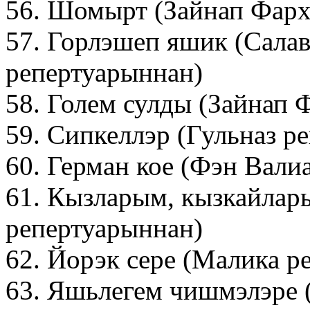
56. Шомырт (Зайнап Фарх
57. Горлэшеп яшик (Сала
репертуарыннан)
58. Голем сулды (Зайнап 
59. Сипкеллэр (Гульназ р
60. Герман кое (Фэн Вали
61. Кызларым, кызкайлар
репертуарыннан)
62. Йорэк сере (Малика р
63. Яшьлегем чишмэлэре 