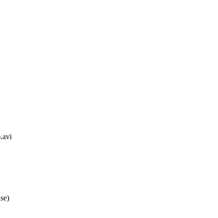
.avi
se)