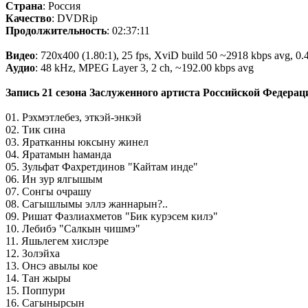
Страна
: Россия
Качество
: DVDRip
Продолжительность
: 02:37:11
Видео
: 720x400 (1.80:1), 25 fps, XviD build 50 ~2918 kbps avg, 0.4
Аудио
: 48 kHz, MPEG Layer 3, 2 ch, ~192.00 kbps avg
Запись 21 сезона Заслуженного артиста Российской Федера
01. Рэхмэтлебез, эткэй-энкэй
02. Тик сина
03. Яратканны юксыну жинел
04. Яратамын hаманда
05. Зульфат Фахретдинов "Кайтам инде"
06. Ин зур ялгышым
07. Сонгы очрашу
08. Сагышлымы эллэ жаннарын?..
09. Ришат Фазлиахметов "Бик курэсем килэ"
10. Лебибэ "Салкын чишмэ"
11. Яшьлегем хислэре
12. Золэйха
13. Онсэ авылы кое
14. Тан жыры
15. Поппури
16. Сагынырсын