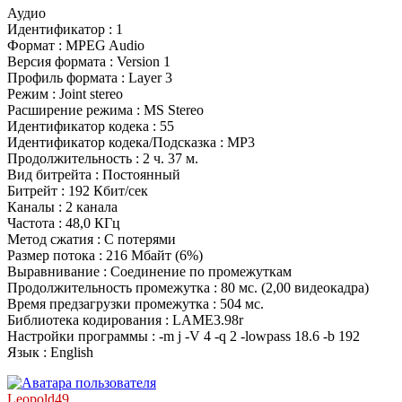
Аудио
Идентификатор : 1
Формат : MPEG Audio
Версия формата : Version 1
Профиль формата : Layer 3
Режим : Joint stereo
Расширение режима : MS Stereo
Идентификатор кодека : 55
Идентификатор кодека/Подсказка : MP3
Продолжительность : 2 ч. 37 м.
Вид битрейта : Постоянный
Битрейт : 192 Кбит/сек
Каналы : 2 канала
Частота : 48,0 КГц
Метод сжатия : С потерями
Размер потока : 216 Мбайт (6%)
Выравнивание : Соединение по промежуткам
Продолжительность промежутка : 80 мс. (2,00 видеокадра)
Время предзагрузки промежутка : 504 мс.
Библиотека кодирования : LAME3.98r
Настройки программы : -m j -V 4 -q 2 -lowpass 18.6 -b 192
Язык : English
Leopold49