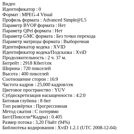
Видео
Идентификатор : 0
Формат : MPEG-4 Visual
Профиль формата : Advanced Simple@L5
Параметр BVOP формата : Нет
Параметр QPel формата : Нет
Параметр GMC формата : Без точки перехода
Параметр матрицы формата : Выборочная
Идентификатор кодека : XVID
Идентификатор кодека/Подсказка : XviD
Продолжительность : 2 ч. 37 м.
Битрейт : 2918 Кбит/сек
Ширина : 720 пикселей
Высота : 400 пикселей
Соотношение сторон : 16:9
Частота кадров : 25,000 кадров/сек
Цветовое пространство : YUV
Субдискретизация насыщенности : 4:2:0
Битовая глубина : 8 бит
Тип развёртки : Прогрессивная
Метод сжатия : С потерями
Бит/(Пиксели*Кадры) : 0.405
Размер потока : 3,20 Гбайт (94%)
Библиотека кодирования : XviD 1.2.1 (UTC 2008-12-04)