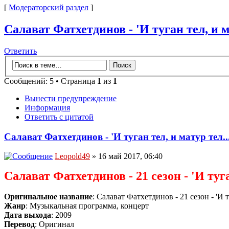
[
Модераторский раздел
]
Салават Фатхетдинов - 'И туган тел, и м
Ответить
Сообщений: 5 • Страница
1
из
1
Вынести предупреждение
Информация
Ответить с цитатой
Салават Фатхетдинов - 'И туган тел, и матур тел.
Leopold49
» 16 май 2017, 06:40
Салават Фатхетдинов - 21 сезон - 'И туган
Оригинальное название
: Салават Фатхетдинов - 21 сезон - 'И ту
Жанр
: Музыкальная программа, концерт
Дата выхода
: 2009
Перевод
: Оригинал