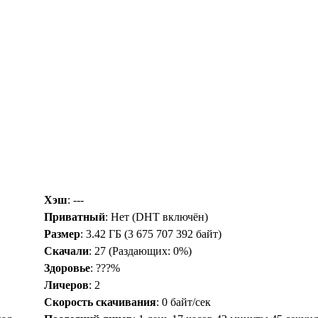
Хэш
: ---
Приватный
: Нет (DHT включён)
Размер
: 3.42 ГБ (3 675 707 392 байт)
Скачали
:
27
(Раздающих: 0%)
Здоровье
: ???%
Личеров
:
2
Скорость скачивания
:
0 байт/сек