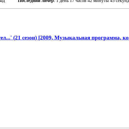
зад
Последний личер
:
1 день 17 часов 42 минуты 45 секунд
тел...' (21 сезон) [2009, Музыкальная программа, 