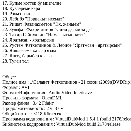
17. Купме коттек бу мизгелне
18. Кузлэреме кара
19. Рэхмэт сина
20. Лебибэ "Hэрвакыт исемдэ"
21. Ришат Фазлиахметов "Эх, жаныем"
22. Зульфат Фахретдинов "Сина да, мина да"
23. Тахир Гайнуллин "Намазлыгын котэ"
24. Яратмсан - яратырсын
25. Рустем Фатхетдинов & Лебибэ "Яратмсан - яратырсын"
26. Яшьлегемэ хатлар язам
27. Яшэу, барыбер кызык
28. Туган тел
Общее
Полное имя : ..\Салават Фатхетдинов - 21 сезон (2009)(DVDRip)
Формат : AVI
Формат/Информация : Audio Video Interleave
Профиль формата : OpenDML
Размер файла : 3,42 Гбайт
Продолжительность : 2 ч. 37 м.
Общий поток : 3118 Кбит/сек
Программа кодирования : VirtualDubMod 1.5.4.1 (build 2178/relea
Библиотека кодирования : VirtualDubMod build 2178/release