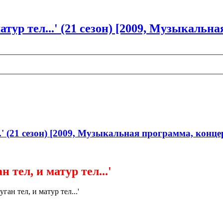
атур тел...' (21 сезон) [2009, Музыкаль
..' (21 сезон) [2009, Музыкальная программа, конц
 тел, и матур тел...'
ган тел, и матур тел...'