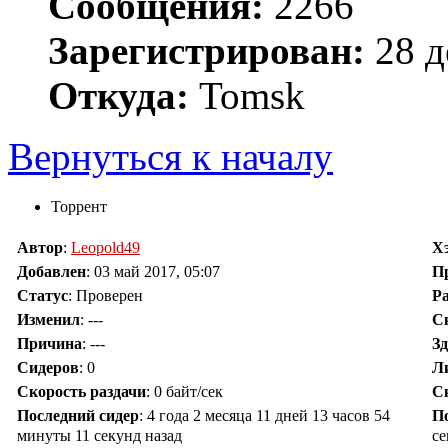
Сообщения:
2266
Зарегистрирован:
28 д
Откуда:
Tomsk
Вернуться к началу
Торрент
Автор
:
Leopold49
Х
Добавлен
:
03 май 2017, 05:07
П
Статус
: Проверен
Р
Изменил
:
---
С
Причина
:
---
З
Сидеров
:
0
Л
Скорость раздачи
:
0 байт/сек
С
Последний сидер
:
4 года 2 месяца 11 дней 13 часов 54
П
минуты 11 секунд назад
се