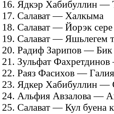
16. Ядкэр Хабибуллин — 
17. Салават — Халкыма
18. Салават — Йорэк сере
19. Салават — Яшьлегем т
20. Радиф Зарипов — Бик
21. Зульфат Фахретдинов
22. Раяз Фасихов — Гали
23. Ядкер Хабибуллин —
24. Альфия Авзалова — А
25. Салават — Кул буена 