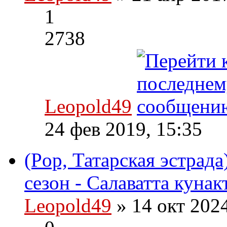
1
2738
Leopold49
24 фев 2019, 15:35
(Pop, Татарская эстрада
сезон - Салаватта кунак
Leopold49
» 14 окт 202