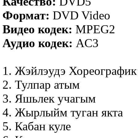
Качество:
DVD5
Формат:
DVD Video
Видео кодек:
MPEG2
Аудио кодек:
AC3
1. Жэйлэудэ Хореографик
2. Тулпар атым
3. Яшьлек учагым
4. Жырлыйм туган якта
5. Кабан куле