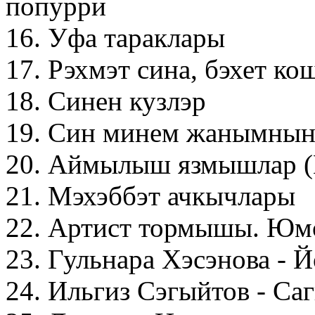
попурри
16. Уфа тараклары
17. Рэхмэт сина, бэхет к
18. Синен кузлэр
19. Син минем жанымнын
20. Аймылыш язмышлар (Г
21. Мэхэббэт ачкычлары
22. Артист тормышы. Юм
23. Гульнара Хэсэнова - 
24. Ильгиз Сэгыйтов - С