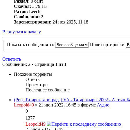
Раздал:
0 байт
Скачал:
3.79 ГБ
Ратио:
Leech.
Сообщения:
2
Зарегистрирован:
24 ноя 2025, 11:18
Вернуться к началу
Показать сообщения за:
Поле сортировки
Ответить
Сообщений: 2 • Страница
1
из
1
Похожие торренты
Ответы
Просмотры
Последнее сообщение
(Pop, Татарская эстрада) VA - Татар жыры 2002 - Алтын Ба
Leopold49
» 21 июн 2022, 16:45 в форуме
Аудио
0
1377
Leopold49
21 июн 2022, 16:45