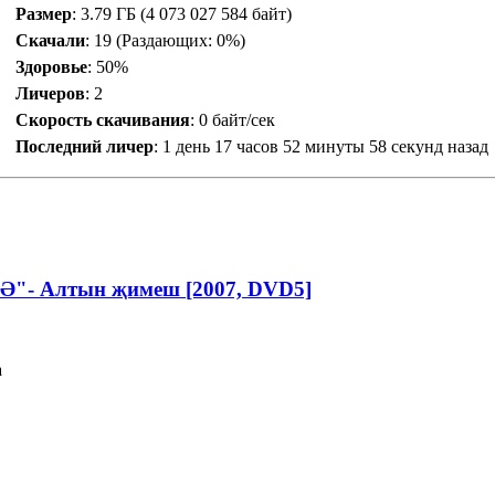
Размер
: 3.79 ГБ (4 073 027 584 байт)
Скачали
:
19
(Раздающих: 0%)
Здоровье
: 50%
Личеров
:
2
Скорость скачивания
:
0 байт/сек
Последний личер
:
1 день 17 часов 52 минуты 58 секунд назад
ЛӘ"- Алтын җимеш [2007, DVD5]
а