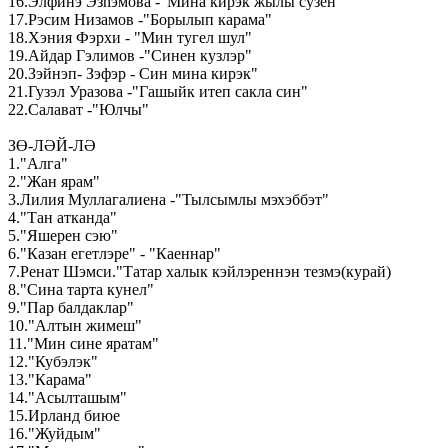
16.Элфинэ Эзhэмова -"Мина кирэк жылы сузен"
17.Рэсим Низамов -"Борылып карама"
18.Хэния Фэрхи - "Мин тугел шул"
19.Айдар Гэлимов -"Синен кузлэр"
20.Зэйнэп- Зэфэр - Син мина кирэк"
21.Гузэл Уразова -"Гашыйк итеп сакла син"
22.Салават -"Юлчы"
ЗӨ-ЛӘЙ-ЛӘ
1."Алга"
2."Жан ярам"
3.Лилия Муллагалиена -"Тылсымлы мэхэббэт"
4."Тан атканда"
5."Яшерен сэю"
6."Казан егетлэре" - "Каеннар"
7.Ренат Шэмси."Татар халык кэйлэреннэн тезмэ(курай)
8."Сина тарта кунел"
9."Пар балдаклар"
10."Алтын жимеш"
11."Мин сине яратам"
12."Кубэлэк"
13."Карама"
14."Асылташым"
15.Ирланд биюе
16."Жуйдым"