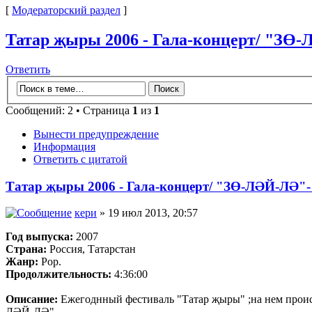
[
Модераторский раздел
]
Татар җыры 2006 - Гала-концерт/ "ЗӨ
Ответить
Сообщений: 2 • Страница
1
из
1
Вынести предупреждение
Информация
Ответить с цитатой
Татар җыры 2006 - Гала-концерт/ "ЗӨ-ЛӘЙ-ЛӘ"-
кери
» 19 июл 2013, 20:57
Год выпуска:
2007
Страна:
Россия, Татарстан
Жанр:
Pop.
Продолжительность:
4:36:00
Описание:
Ежегоднный фестиваль "Татар җыры" ;на нем проис
ЛӘЙ-ЛӘ"