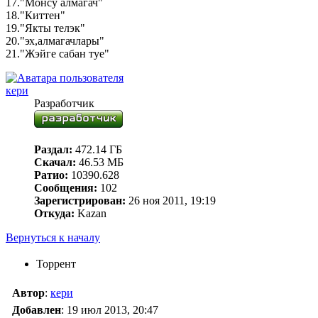
17."Монсу алмагач"
18."Киттен"
19."Якты телэк"
20."эх,алмагачлары"
21."Жэйге сабан туе"
кери
Разработчик
Раздал:
472.14 ГБ
Скачал:
46.53 МБ
Ратио:
10390.628
Сообщения:
102
Зарегистрирован:
26 ноя 2011, 19:19
Откуда:
Kazan
Вернуться к началу
Торрент
Автор
:
кери
Добавлен
:
19 июл 2013, 20:47