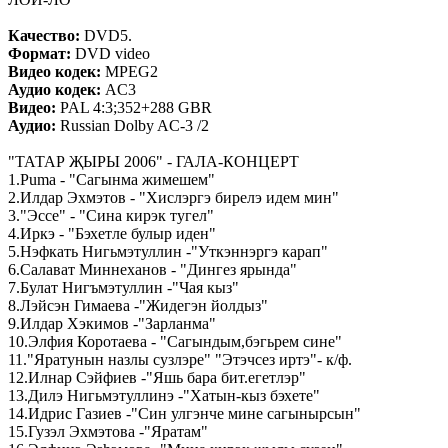
Качество:
DVD5.
Формат:
DVD video
Видео кодек:
MPEG2
Аудио кодек:
AC3
Видео:
PAL 4:3;352+288 GBR
Аудио:
Russian Dolby AC-3 /2
"ТАТАР ҖЫРЫ 2006" - ГАЛА-КОНЦЕРТ
1.Puma - "Сагынма жимешем"
2.Илдар Эхмэтов - "Хислэргэ бирелэ идем мин"
3."Эссе" - "Сина кирэк тугел"
4.Иркэ - "Бэхетле булыр иден"
5.Нэфкать Нигьмэтуллин -"Уткэннэргэ карап"
6.Салават Миннеханов - "Дингез ярында"
7.Булат Нигъмэтуллин -"Чая кыз"
8.Лэйсэн Гимаева -"Жидегэн йолдыз"
9.Илдар Хэкимов -"Зарланма"
10.Элфия Коротаева - "Сагындым,бэгьрем сине"
11."Яратунын назлы сузлэре" "Этэчсез иртэ"- к/ф.
12.Илнар Сэйфиев -"Яшь бара бит.егетлэр"
13.Дилэ Нигьмэтуллинэ -"Хатын-кыз бэхете"
14.Идрис Газиев -"Син улгэнче мине сагынырсын"
15.Гузэл Эхмэтова -"Яратам"