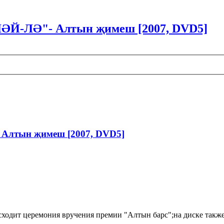
-ЛӘЙ-ЛӘ"- Алтын җимеш [2007, DVD5]
 Алтын җимеш [2007, DVD5]
ходит церемония вручения премии "Алтын барс";на диске также