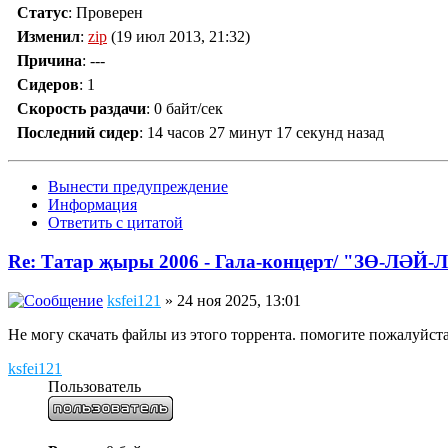
Статус
: Проверен
Изменил
:
zip
(19 июл 2013, 21:32)
Причина
:
---
Сидеров
:
1
Скорость раздачи
:
0 байт/сек
Последний сидер
:
14 часов 27 минут 17 секунд назад
Вынести предупреждение
Информация
Ответить с цитатой
Re: Татар җыры 2006 - Гала-концерт/ "ЗӨ-ЛӘЙ-
ksfei121
» 24 ноя 2025, 13:01
Не могу скачать файлы из этого торрента. помогите пожалуйст
ksfei121
Пользователь