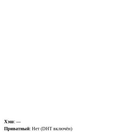
Хэш
: ---
Приватный
: Нет (DHT включён)