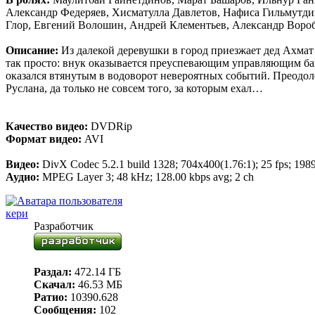
Александр Федеряев, Хисматулла Давлетов, Нафиса Гильмутди
Глор, Евгений Волошин, Андрей Клементьев, Александр Воро
Описание:
Из далекой деревушки в город приезжает дед Ахмат
так просто: внук оказывается преуспевающим управляющим бан
оказался втянутым в водоворот невероятных событий. Преодоле
Руслана, да только не совсем того, за которым ехал…
Качество видео:
DVDRip
Формат видео:
AVI
Видео:
DivX Codec 5.2.1 build 1328; 704x400(1.76:1); 25 fps; 1989 
Аудио:
MPEG Layer 3; 48 kHz; 128.00 kbps avg; 2 ch
кери
Разработчик
Раздал:
472.14 ГБ
Скачал:
46.53 МБ
Ратио:
10390.628
Сообщения:
102