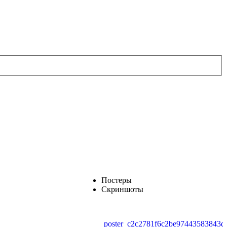
Постеры
Скриншоты
poster_c2c2781f6c2be97443583843db