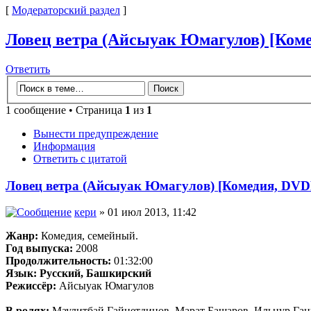
[
Модераторский раздел
]
Ловец ветра (Айсыуак Юмагулов) [Комед
Ответить
1 сообщение • Страница
1
из
1
Вынести предупреждение
Информация
Ответить с цитатой
Ловец ветра (Айсыуак Юмагулов) [Комедия, DVDRi
кери
» 01 июл 2013, 11:42
Жанр:
Комедия, семейный.
Год выпуска:
2008
Продолжительность:
01:32:00
Язык:
Русский, Башкирский
Режиссёр:
Айсыуак Юмагулов
В ролях:
Маулитбай Гайнетдинов, Марат Башаров, Ильнур Ган