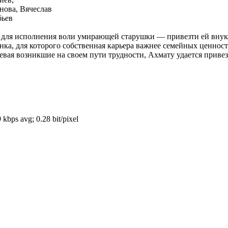
нова, Вячеслав
бьев
 для исполнения воли умирающей старушки — привезти ей внука
ка, для которого собственная карьера важнее семейных ценнос
вая возникшие на своем пути трудности, Ахмату удается привез
kbps avg; 0.28 bit/pixel