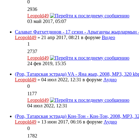
0
2936
Leopold49
03 май 2017, 05:07
Салават Фатхетдинов - 17 сезон - Арыганчы жырлармын 
Leopold49
» 21 апр 2017, 08:21 в форуме
Видео
1
2737
Leopold49
24 фев 2019, 15:35
(Pop, Татарская эстрада) VA - Яна жыр, 2008, MP3, 320 kb
Leopold49
» 04 июл 2022, 12:31 в форуме
Аудио
0
1177
Leopold49
04 июл 2022, 12:31
(Pop, Татарская эстрада) Кон-Тон - Кон-Тон, 2008, MP3, 3
Leopold49
» 13 июн 2017, 06:16 в форуме
Аудио
0
1782