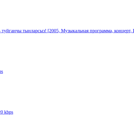
- туйганчы тынларсыз! [2005, Музыкальная программа, концерт,
ps
20 kbps