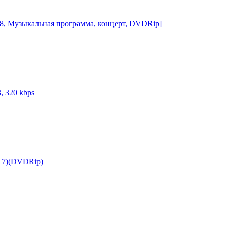
008, Музыкальная программа, концерт, DVDRip]
, 320 kbps
017)(DVDRip)