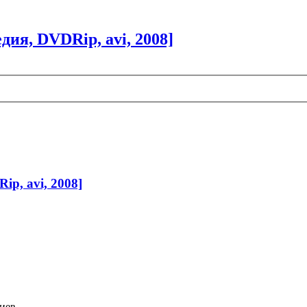
ия, DVDRip, avi, 2008]
p, avi, 2008]
иев,