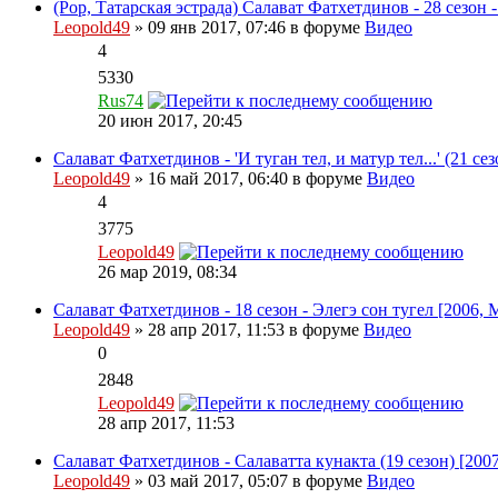
(Pop, Татарская эстрада) Салават Фатхетдинов - 28 сезон
Leopold49
» 09 янв 2017, 07:46 в форуме
Видео
4
5330
Rus74
20 июн 2017, 20:45
Салават Фатхетдинов - 'И туган тел, и матур тел...' (21 
Leopold49
» 16 май 2017, 06:40 в форуме
Видео
4
3775
Leopold49
26 мар 2019, 08:34
Салават Фатхетдинов - 18 сезон - Элегэ сон тугел [2006
Leopold49
» 28 апр 2017, 11:53 в форуме
Видео
0
2848
Leopold49
28 апр 2017, 11:53
Салават Фатхетдинов - Салаватта кунакта (19 сезон) [20
Leopold49
» 03 май 2017, 05:07 в форуме
Видео