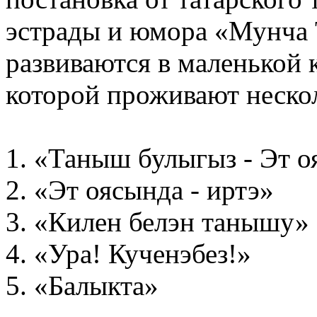
эстрады и юмора «Мунча 
развиваются в маленькой 
которой проживают нескол
1. «Таныш булыгыз - Эт о
2. «Эт оясында - иртэ»
3. «Килен белэн танышу»
4. «Ура! Кученэбез!»
5. «Балыкта»