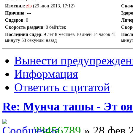
Изменил
:
zip
(29 июн 2013, 17:12)
Скач
Причина
:
---
Здор
Сидеров
:
0
Личе
Скорость раздачи
:
0 байт/сек
Скор
Последний сидер
:
9 лет 8 месяцев 10 дней 14 часов 41
Посл
минуту 53 секунды назад
минут
Вынести предупрежден
Информация
Ответить с цитатой
Re: Мунча ташы - Эт ояс
23456789
» 28 фев 2