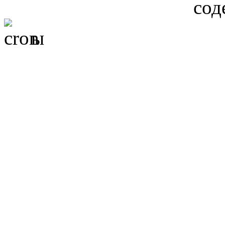
сод
ы