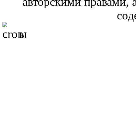
авторскими правами, 
сод
ы