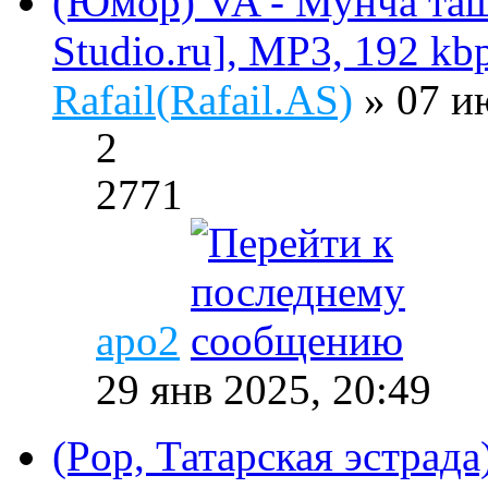
(Юмор) VA - Мунча ташы
Studio.ru], MP3, 192 kb
Rafail(Rafail.AS)
» 07 и
2
2771
apo2
29 янв 2025, 20:49
(Pop, Татарская эстрада