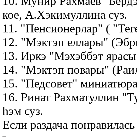
10. Мунир Рахмаев "Берд
кое, А.Хэкимуллина суз.
11. "Пенсионерлар" ( "Тег
12. "Мэктэп еллары" (Эбр
13. Иркэ "Мэхэббэт ярасы"
14. "Мэктэп повары" (Раи
15. "Педсовет" миниатюр
16. Ринат Рахматуллин "Т
hэм суз.
Если раздача понравилась 