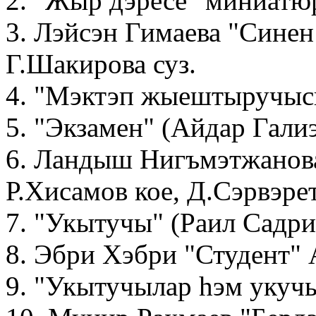
2. "Жыр дэресе" миниатю
3. Лэйсэн Гимаева "Синен
Г.Шакирова суз.
4. "Мэктэп жыештыручыс
5. "Экзамен" (Айдар Гали
6. Ландыш Нигъмэтжанова
Р.Хисамов кое, Д.Сэрвэрет
7. "Укытучы" (Раил Садри
8. Эбри Хэбри "Студент" 
9. "Укытучылар hэм укуч