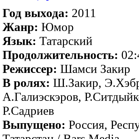
Год выхода:
2011
Жанр:
Юмор
Язык:
Татарский
Продолжительность:
02:
Режиссер:
Шамси Закир
В ролях:
Ш.Закир, Э.Хэбр
А.Галиэскэров, Р.Ситдыйк
Р.Садриев
Выпущено:
Россия, Респ
Татарстан / Bars Media