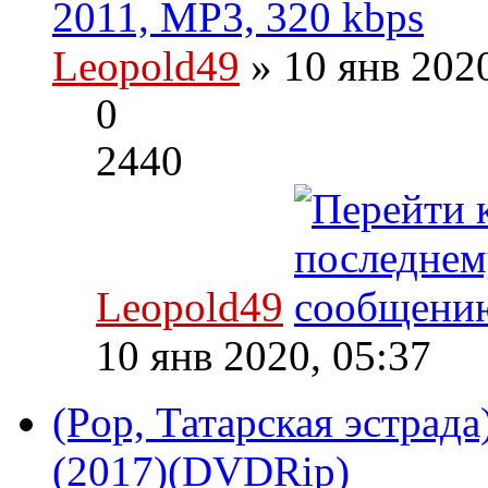
2011, MP3, 320 kbps
Leopold49
» 10 янв 202
0
2440
Leopold49
10 янв 2020, 05:37
(Pop, Татарская эстрада
(2017)(DVDRip)