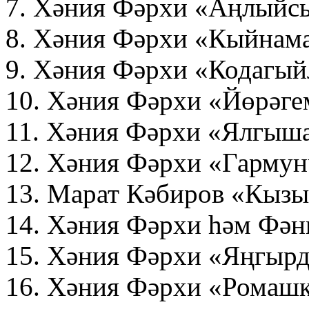
7. Хәния Фәрхи «Аңлый
8. Хәния Фәрхи «Кыйнам
9. Хәния Фәрхи «Кодагый
10. Хәния Фәрхи «Йөрәге
11. Хәния Фәрхи «Ялгыш
12. Хәния Фәрхи «Гарму
13. Марат Кәбиров «Кызы
14. Хәния Фәрхи һәм Фән
15. Хәния Фәрхи «Яңгырд
16. Хәния Фәрхи «Ромаш