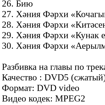
26. Бию
27. Хәния Фәрхи «Кочагы
28. Хәния Фәрхи «Китәсе
29. Хәния Фәрхи «Кунак е
30. Хәния Фәрхи «Аерылм
Разбивка на главы по трек
Качество : DVD5 (сжатый
Формат: DVD video
Видео кодек: MPEG2