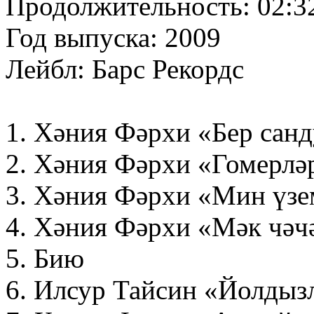
Продолжительность: 02:3
Год выпуска: 2009
Лейбл: Барс Рекордс
1. Хәния Фәрхи «Бер санд
2. Хәния Фәрхи «Гомерлә
3. Хәния Фәрхи «Мин үзем
4. Хәния Фәрхи «Мәк чәч
5. Бию
6. Илсур Тайсин «Йолдыз