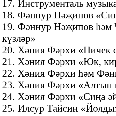
17. Инструменталь музык
18. Фәннур Нәҗипов «Сиң
19. Фәннур Нәҗипов һәм 
күзләр»
20. Хәния Фәрхи «Ничек с
21. Хәния Фәрхи «Юк, ки
22. Хәния Фәрхи һәм Фә
23. Хәния Фәрхи «Алтын 
24. Хәния Фәрхи «Сиңа әй
25. Илсур Тайсин «Йолды