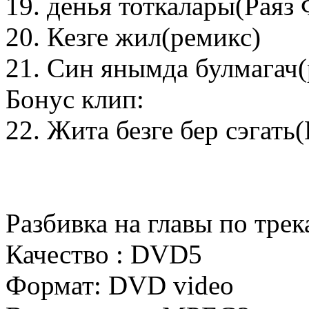
19. денья тоткалары(Раяз
20. Кезге жил(ремикс)
21. Син янымда булмагач(
Бонус клип:
22. Жита безге бер сэгать
Разбивка на главы по трек
Качество : DVD5
Формат: DVD video