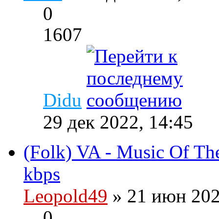
0
1607
Didu
29 дек 2022, 14:45
(Folk) VA - Music Of Th
kbps
Leopold49
» 21 июн 202
0