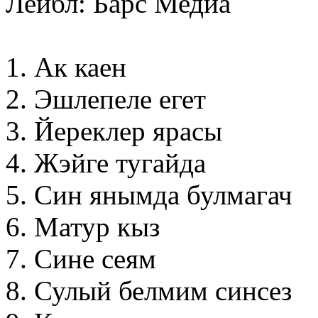
Лейбл: Барс Медиа
1. Ак каен
2. Эшлепеле егет
3. Йереклер ярасы
4. Жэйге тугайда
5. Син янымда булмагач
6. Матур кыз
7. Сине сеям
8. Сулый белмим синсез