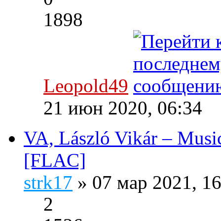
1898
Leopold49
21 июн 2020, 06:34
VA, László Vikár – Music
[FLAC]
strk17
» 07 мар 2021, 1
2