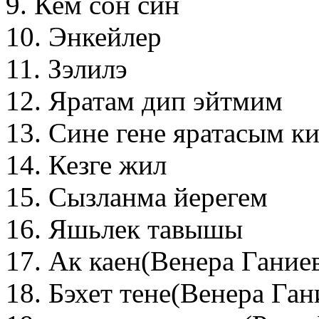
9. Кем сон син
10. Энкейлер
11. Зэлилэ
12. Яратам дип эйтмим
13. Сине гене яратасым к
14. Кезге жил
15. Сызланма йерегем
16. Яшьлек тавышы
17. Ак каен(Венера Ганиев
18. Бэхет тене(Венера Ган