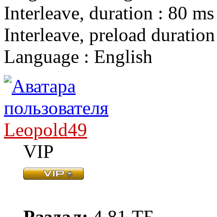
Interleave, duration : 80 ms
Interleave, preload duratio
Language : English
Leopold49
VIP
Раздал:
4.81 ТБ