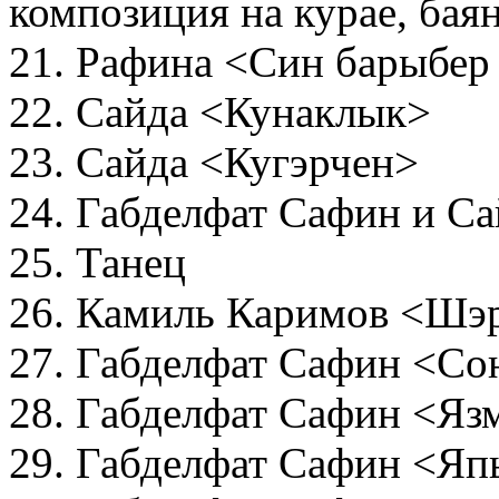
композиция на курае, бая
21. Рафина <Син барыбер
22. Сайда <Кунаклык>
23. Сайда <Кугэрчен>
24. Габделфат Сафин и С
25. Танец
26. Камиль Каримов <Шэр
27. Габделфат Сафин <Со
28. Габделфат Сафин <Я
29. Габделфат Сафин <Яп