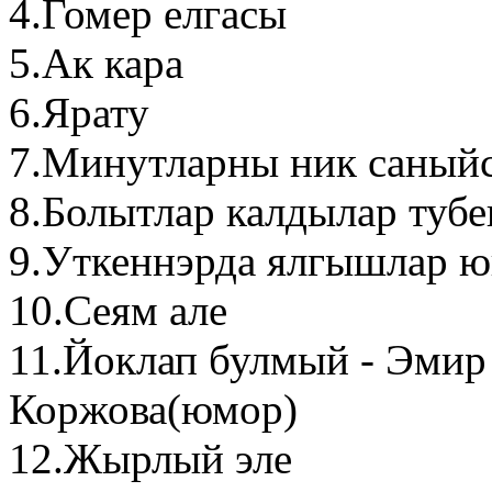
4.Гомер елгасы
5.Ак кара
6.Ярату
7.Минутларны ник саный
8.Болытлар калдылар тубе
9.Уткеннэрда ялгышлар ю
10.Сеям але
11.Йоклап булмый - Эмир
Коржова(юмор)
12.Жырлый эле