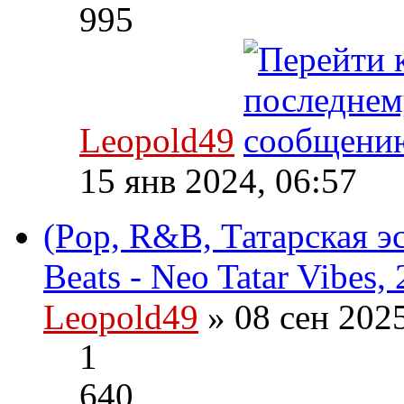
995
Leopold49
15 янв 2024, 06:57
(Pop, R&B, Татарская эс
Beats - Neo Tatar Vibes,
Leopold49
» 08 сен 202
1
640