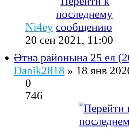
Ni4ey
20 сен 2021, 11:00
Әтнә районына 25 ел (
Danik2818
» 18 янв 202
0
746