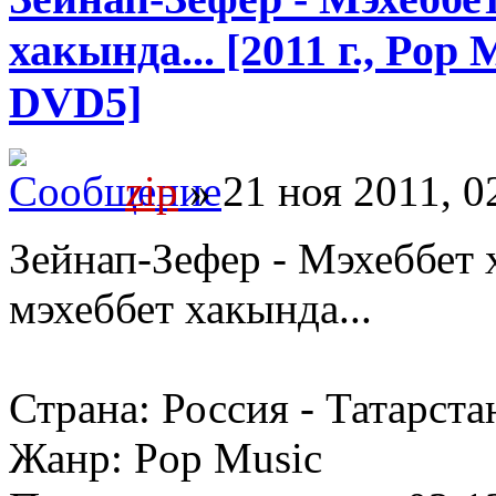
хакында... [2011 г., Pop
DVD5]
zip
» 21 ноя 2011, 0
Зейнап-Зефер - Мэхеббет 
мэхеббет хакында...
Страна: Россия - Татарста
Жанр: Pop Music