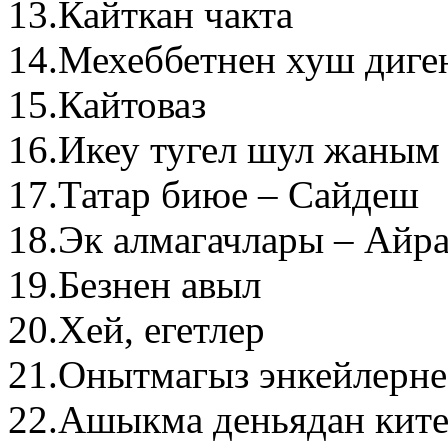
13.Кайткан чакта
14.Мехеббетнен хуш диге
15.Кайтоваз
16.Икеу тугел шул жаным
17.Татар биюе – Сайдеш
18.Эк алмагачлары – Айр
19.Безнен авыл
20.Хей, егетлер
21.Онытмагыз энкейлерне
22.Ашыкма деньядан ките