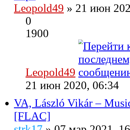
Leopold49
» 21 июн 202
0
1900
Leopold49
21 июн 2020, 06:34
VA, László Vikár – Music
[FLAC]
strk17
» 07 мар 2021, 1