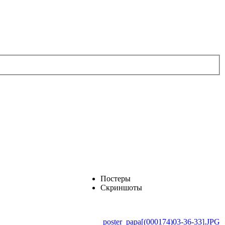
Постеры
Скриншоты
poster_papa[(000174)03-36-33].JPG