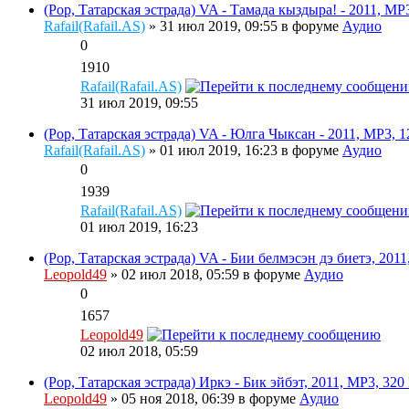
(Pop, Татарская эстрада) VA - Тамада кыздыра! - 2011, MP
Rafail(Rafail.AS)
» 31 июл 2019, 09:55 в форуме
Аудио
0
1910
Rafail(Rafail.AS)
31 июл 2019, 09:55
(Pop, Татарская эстрада) VA - Юлга Чыксан - 2011, МР3, 1
Rafail(Rafail.AS)
» 01 июл 2019, 16:23 в форуме
Аудио
0
1939
Rafail(Rafail.AS)
01 июл 2019, 16:23
(Pop, Татарская эстрада) VA - Бии белмэсэн дэ биетэ, 2011
Leopold49
» 02 июл 2018, 05:59 в форуме
Аудио
0
1657
Leopold49
02 июл 2018, 05:59
(Pop, Татарская эстрада) Иркэ - Бик эйбэт, 2011, MP3, 320
Leopold49
» 05 ноя 2018, 06:39 в форуме
Аудио