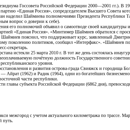
зидиума Госсовета Российской Федерации 2000—2001 гг.). В 1999
в партию «Единая Россия», сопредседателем Высшего Совета кото
стан наделил Шаймиева полномочиями Президента Республики Т
ым вопрос о доверии к себе).
чения его полномочий объявил о самоотводе своей кандидатуры 
партией «Единая Россия». «Минтимер Шаймиев обратился с прось
а. Шаймиев пояснил, что поддерживает курс, заявленный Дмит
одому поколению политиков, сообщил «Интерфакс». «Шаймиев поб
сс-секретарь.
ана истекли 25 марта 2010 г. В тот же день состоялась инаугу
еоплачиваемую почётную должность Государственного советни
 республиканского уровня.
сстановления и развития острова-града Свияжск и городища Бол
— Айрат (1962) и Радик (1964), одни из богатейших бизнесме
 восточной части республики.
ти главы субъекта Российской Федерации (6862 дня), превосход
такси межгород с учетом актуального километража по трассе. 
й путь.