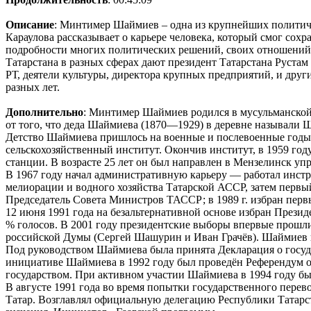
Описание
: Минтимер Шаймиев – одна из крупнейших политиче
Караулова рассказывает о карьере человека, который смог сох
подробности многих политических решений, своих отношений 
Татарстана в разных сферах дают президент Татарстана Руста
РТ, деятели культуры, директора крупных предприятий, и дру
разных лет.
Дополнительно
: Минтимер Шаймиев родился в мусульманско
от того, что деда Шаймиева (1870—1929) в деревне называли 
Детство Шаймиева пришлось на военные и послевоенные годы. 
сельскохозяйственный институт. Окончив институт, в 1959 г
станции. В возрасте 25 лет он был направлен в Мензелинск у
В 1967 году начал административную карьеру — работал инст
мелиорации и водного хозяйства Татарской АССР, затем пер
Председатель Совета Министров ТАССР; в 1989 г. избран пер
12 июня 1991 года на безальтернативной основе избран Презид
% голосов. В 2001 году президентские выборы впервые прошли
российской Думы (Сергей Шашурин и Иван Грачёв). Шаймиев п
Под руководством Шаймиева была принята Декларация о госуда
инициативе Шаймиева в 1992 году был проведён Референдум о с
государством. При активном участии Шаймиева в 1994 году б
В августе 1991 года во время попытки государственного пе
Татар. Возглавлял официальную делегацию Республики Татарст