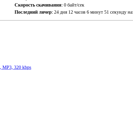
Скорость скачивания
:
0 байт/сек
Последний личер
:
24 дня 12 часов 6 минут 51 секунду на
1, MP3, 320 kbps