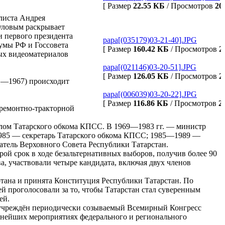
[ Размер
22.55 КБ
/ Просмотров
20
листа Андрея
ауловым раскрывает
и первого президента
papa[(035179)03-21-40].JPG
думы РФ и Госсовета
[ Размер
160.42 КБ
/ Просмотров
2
ных видеоматериалов
papa[(021146)03-20-51].JPG
[ Размер
126.05 КБ
/ Просмотров
2
1—1967) происходит
papa[(006039)03-20-22].JPG
[ Размер
116.86 КБ
/ Просмотров
2
 ремонтно-тракторной
елом Татарского обкома КПСС. В 1969—1983 гг. — министр
1985 — секретарь Татарского обкома КПСС; 1985—1989 —
тель Верховного Совета Республики Татарстан.
рой срок в ходе безальтернативных выборов, получив более 90
, участвовали четыре кандидата, включая двух членов
отана и принята Конституция Республики Татарстан. По
й проголосовали за то, чтобы Татарстан стал суверенным
ей.
 учреждён периодически созываемый Всемирный Конгресс
ажнейших мероприятиях федерального и регионального