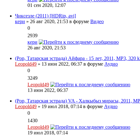
01 сен 2020, 12:07
Чиксезле (2011) [HDRip, avi]
кери
» 26 авг 2020, 21:53 в форуме
Видео
0
2939
кери
26 авг 2020, 21:53
(Pop, Татарская эстрада) Айфара - 15 лет, 2011, MP3, 320 
Leopold49
» 13 июн 2022, 06:37 в форуме
Аудио
0
3249
Leopold49
13 июн 2022, 06:37
(Pop, Татарская эстрада) VA - Халкыбыз мирасы, 2011, MP
Leopold49
» 19 июл 2018, 07:14 в форуме
Аудио
0
1430
Leopold49
19 июл 2018, 07:14