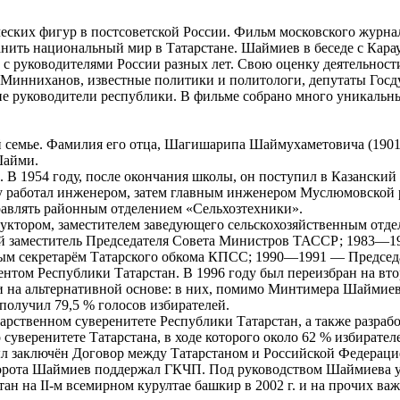
ских фигур в постсоветской России. Фильм московского журна
ранить национальный мир в Татарстане. Шаймиев в беседе с Кар
с руководителями России разных лет. Свою оценку деятельност
м Минниханов, известные политики и политологи, депутаты Гос
гие руководители республики. В фильме собрано много уникаль
й семье. Фамилия его отца, Шагишарипа Шаймухаметовича (190
Шайми.
В 1954 году, после окончания школы, он поступил в Казанский
оду работал инженером, затем главным инженером Муслюмовской
правлять районным отделением «Сельхозтехники».
руктором, заместителем заведующего сельскохозяйственным отд
вый заместитель Председателя Совета Министров ТАССР; 1983—
вым секретарём Татарского обкома КПСС; 1990—1991 — Председа
ентом Республики Татарстан. В 1996 году был переизбран на вто
 на альтернативной основе: в них, помимо Минтимера Шаймиева
олучил 79,5 % голосов избирателей.
рственном суверенитете Республики Татарстан, а также разраб
уверенитете Татарстана, в ходе которого около 62 % избирателе
ыл заключён Договор между Татарстаном и Российской Федераци
реворота Шаймиев поддержал ГКЧП. Под руководством Шаймиева
ан на II-м всемирном курултае башкир в 2002 г. и на прочих в