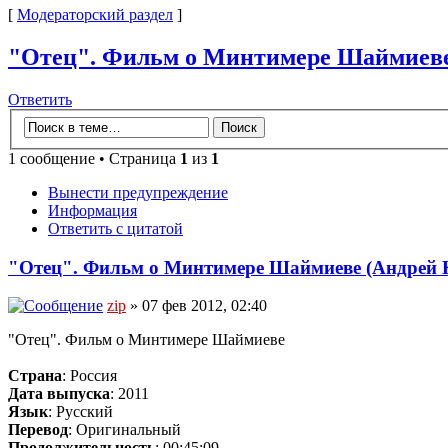
[
Модераторский раздел
]
"Отец". Фильм о Минтимере Шаймиеве 
Ответить
1 сообщение • Страница
1
из
1
Вынести предупреждение
Информация
Ответить с цитатой
"Отец". Фильм о Минтимере Шаймиеве (Андрей К
zip
» 07 фев 2012, 02:40
"Отец". Фильм о Минтимере Шаймиеве
Страна
: Россия
Дата выпуска
: 2011
Язык
: Русский
Перевод
: Оригинальный
Продолжительность
: 00:45:09