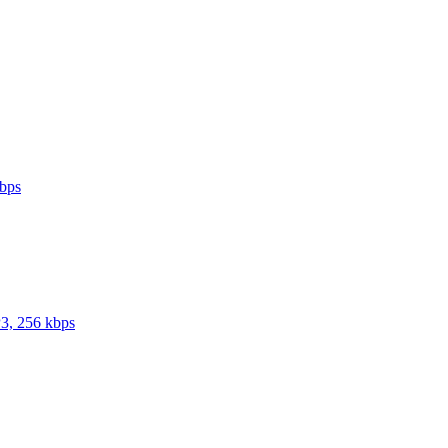
kbps
3, 256 kbps