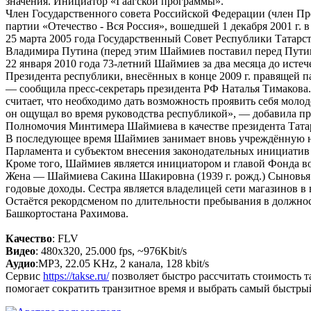
значения. Инициатор «Гаагской программы».
Член Государственного совета Российской Федерации (член Пре
партии «Отечество - Вся Россия», вошедшей 1 декабря 2001 г. 
25 марта 2005 года Государственный Совет Республики Татар
Владимира Путина (перед этим Шаймиев поставил перед Путин
22 января 2010 года 73-летний Шаймиев за два месяца до исте
Президента республики, внесённых в конце 2009 г. правящей 
— сообщила пресс-секретарь президента РФ Наталья Тимаков
считает, что необходимо дать возможность проявить себя мол
он ощущал во время руководства республикой», — добавила пре
Полномочия Минтимера Шаймиева в качестве президента Татарст
В последующее время Шаймиев занимает вновь учреждённую н
Парламента и субъектом внесения законодательных инициатив
Кроме того, Шаймиев является инициатором и главой Фонда во
Жена — Шаймиева Сакина Шакировна (1939 г. рожд.) Сыновья 
годовые доходы. Сестра является владелицей сети магазинов в
Остаётся рекордсменом по длительности пребывания в должнос
Башкортостана Рахимова.
Качество
: FLV
Видео
: 480x320, 25.000 fps, ~976Kbit/s
Аудио
:MP3, 22.05 KHz, 2 канала, 128 kbit/s
Сервис
https://takse.ru/
позволяет быстро рассчитать стоимость 
помогает сократить транзитное время и выбрать самый быстры