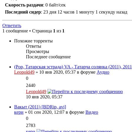
Скорость раздачи
:
0 байт/сек
Последний сидер
:
23 дня 12 часов 1 минуту 1 секунду назад
Ответить
1 сообщение • Страница
1
из
1
Похожие торренты
Ответы
Просмотры
Последнее сообщение
(Pop, Татарская эстрада) VA - Татарча солянка (2011), 201
Leopold49
» 10 янв 2020, 05:37 в форуме
Аудио
0
2440
Leopold49
10 янв 2020, 05:37
Вакыт (2011) [BDRip, avi]
кери
» 01 сен 2020, 12:07 в форуме
Видео
0
2783
кери