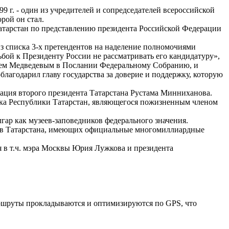
 г. - один из учредителей и сопредседателей всероссийской
рой он стал.
атарстан по представлению президента Российской Федерации
из списка 3-х претендентов на наделение полномочиями
бой к Президенту России не рассматривать его кандидатуру»,
рием Медведевым в Послании Федеральному Собранию, и
лагодарил главу государства за доверие и поддержку, которую
рация второго президента Татарстана Рустама Минниханова.
ка Республики Татарстан, являющегося пожизненным членом
гар как музеев-заповедников федерального значения.
нов Татарстана, имеющих официальные многомиллиардные
я в т.ч. мэра Москвы Юрия Лужкова и президента
Маршруты прокладываются и оптимизируются по GPS, что