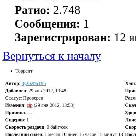
Ратио:
2.748
Сообщения:
1
Зарегистрирован:
12 я
Вернуться к началу
Торрент
Автор
:
ЗуЛьФаТ95
Хэш
Добавлен
:
29 янв 2012, 13:48
При
Статус
: Проверен
Разм
Изменил
:
zip
(29 янв 2012, 13:53)
Скач
Причина
:
---
Здор
Сидеров
:
1
Личе
Скорость раздачи
:
0 байт/сек
Скор
Последний сидер
:
1 месяц 10 дней 15 часов 15 минут 13
Посл