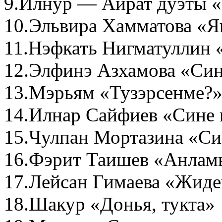
9.Илнур — Айрат дуэты «
10.Эльвира Хамматова «Я
11.Нэфкать Нигматуллин 
12.Элфинэ Азхамова «Си
13.Мэрьям «Тузэрсенме?
14.Илнар Сайфиев «Сине 
15.Чулпан Мортазина «Си
16.Фэрит Таишев «Анла
17.Лейсан Гимаева «Жиде
18.Шакур «Донья, тукта»