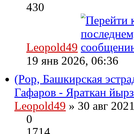
430
Leopold49
19 янв 2026, 06:36
(Pop, Башкирская эстра
Гафаров - Яраткан йырз
Leopold49
» 30 авг 202
0
1714