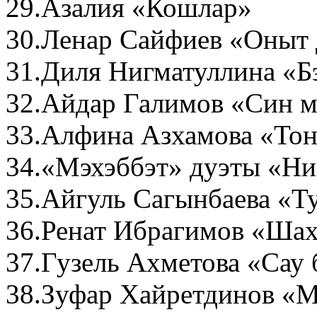
29.Азалия «Кошлар»
30.Ленар Сайфиев «Оныт 
31.Диля Нигматуллина «Б
32.Айдар Галимов «Син 
33.Алфина Азхамова «Тон
34.«Мэхэббэт» дуэты «Ни
35.Айгуль Сагынбаева «Ту
36.Ренат Ибрагимов «Ша
37.Гузель Ахметова «Сау 
38.Зуфар Хайретдинов «М