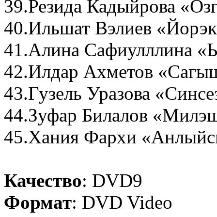
39.Резида Кадыйрова «Озг
40.Ильшат Вэлиев «Йорэк
41.Алина Сафиулллина 
42.Илдар Ахметов «Сагы
43.Гузель Уразова «Синсе
44.Зуфар Билалов «Милэ
45.Хания Фархи «Анлый
Качество
: DVD9
Формат
: DVD Video