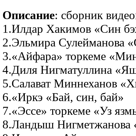
Описание
: сборник виде
1.Илдар Хакимов «Син бэ
2.Эльмира Сулейманова «
3.«Айфара» торкеме «Мин
4.Диля Нигматуллина «Я
5.Салават Миннеханов «
6.«Иркэ «Бай, син, бай»
7.«Эссе» торкеме «Уз яз
8.Ландыш Нигметжанова