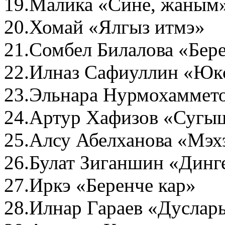
19.Малика «Сине, жаным
20.Хомай «Ялгыз итмэ»
21.Сомбел Билалова «Бер
22.Илназ Сафиуллин «Юк
23.Эльнара Нурмохаммето
24.Артур Хафизов «Сугы
25.Алсу Абелханова «Мэх
26.Булат Зиганшин «Динг
27.Иркэ «Беренче кар»
28.Илнар Гараев «Дуслар