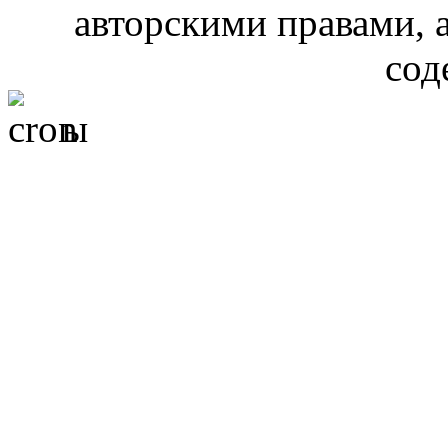
авторскими правами, 
сод
ы