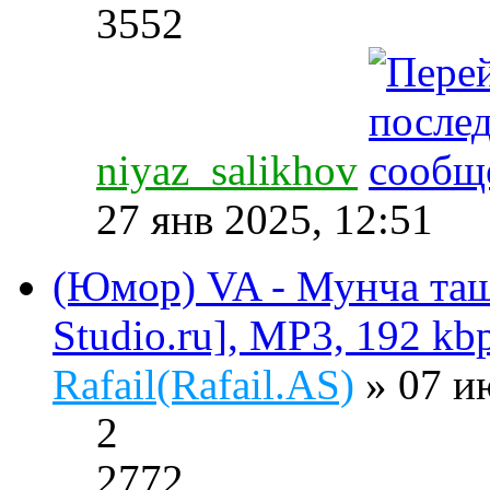
3552
niyaz_salikhov
27 янв 2025, 12:51
(Юмор) VA - Мунча ташы
Studio.ru], MP3, 192 kb
Rafail(Rafail.AS)
» 07 и
2
2772