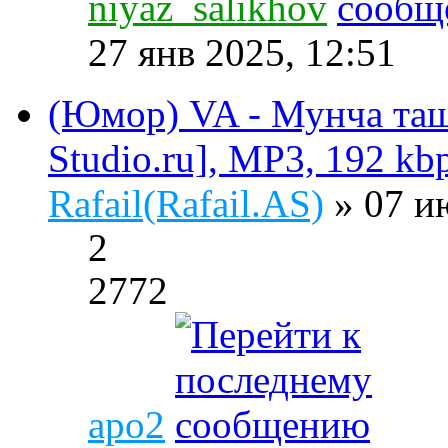
niyaz_salikhov
27 янв 2025, 12:51
(Юмор) VA - Мунча ташы
Studio.ru], MP3, 192 kb
Rafail(Rafail.AS)
» 07 и
2
2772
apo2