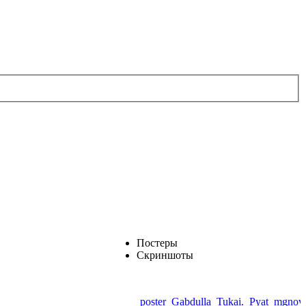
Постеры
Скриншоты
poster_Gabdulla_Tukai._Pyat_mgnove