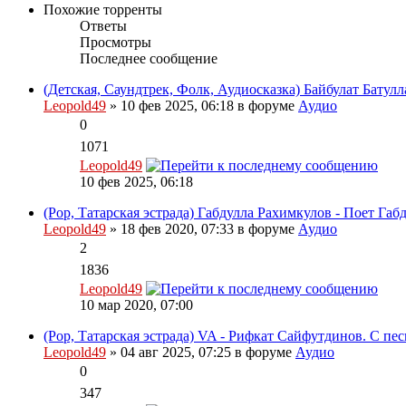
Похожие торренты
Ответы
Просмотры
Последнее сообщение
(Детская, Саундтрек, Фолк, Аудиосказка) Байбулат Батулл
Leopold49
» 10 фев 2025, 06:18 в форуме
Аудио
0
1071
Leopold49
10 фев 2025, 06:18
(Pop, Татарская эстрада) Габдулла Рахимкулов - Поет Габ
Leopold49
» 18 фев 2020, 07:33 в форуме
Аудио
2
1836
Leopold49
10 мар 2020, 07:00
(Pop, Татарская эстрада) VA - Рифкат Сайфутдинов. С пе
Leopold49
» 04 авг 2025, 07:25 в форуме
Аудио
0
347