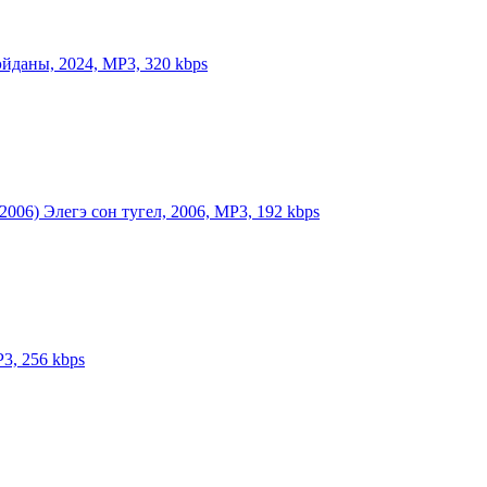
йданы, 2024, MP3, 320 kbps
2006) Элегэ сон тугел, 2006, MP3, 192 kbps
P3, 256 kbps