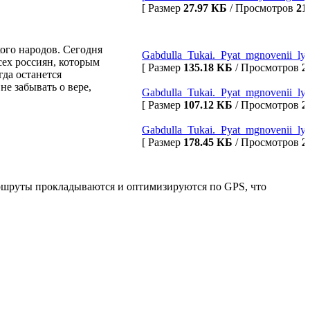
[ Размер
27.97 КБ
/ Просмотров
21
ого народов. Сегодня
Gabdulla_Tukai._Pyat_mgnovenii_lyb
всех россиян, которым
[ Размер
135.18 КБ
/ Просмотров
2
гда останется
не забывать о вере,
Gabdulla_Tukai._Pyat_mgnovenii_lyb
[ Размер
107.12 КБ
/ Просмотров
2
Gabdulla_Tukai._Pyat_mgnovenii_lyb
[ Размер
178.45 КБ
/ Просмотров
2
Маршруты прокладываются и оптимизируются по GPS, что