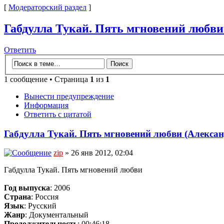
[
Модераторский раздел
]
Габдулла Тукай. Пять мгновений любви (
Ответить
1 сообщение • Страница
1
из
1
Вынести предупреждение
Информация
Ответить с цитатой
Габдулла Тукай. Пять мгновений любви (Александр
zip
» 26 янв 2012, 02:04
Габдулла Тукай. Пять мгновений любви
Год выпуска
: 2006
Страна
: Россия
Язык
: Русский
Жанр
: Документальный
Продолжительность
: 00:46:18