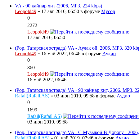
VA - 90 кайнар хит (2006, MP3, 224 kbps)
Leopold49
» 17 авг 2016, 06:50 в форуме
Мусор
0
2272
Leopold49
17 авг 2016, 06:50
(Pop, Татарская эстрада) VA - Аулак ой, 2006, MP3, 320 kb
Leopold49
» 16 май 2022, 06:46 в форуме
Аудио
0
860
Leopold49
16 май 2022, 06:46
(Pop, Татарская эстрада) VA - 90 кайнар хит, 2006, MP3, 2
Rafail(Rafail.AS)
» 03 июн 2019, 09:58 в форуме
Аудио
0
1699
Rafail(Rafail.AS)
03 июн 2019, 09:58
(Pop, Татарская эстрада) VA - С Музыкой В Дорогу - 2006
Rafail(Rafail.AS)
» 01 май 2019, 07:46 в форуме
Аудио