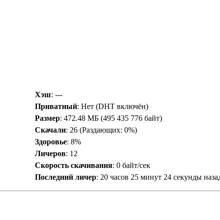
Хэш
: ---
Приватный
: Нет (DHT включён)
Размер
: 472.48 МБ (495 435 776 байт)
Скачали
:
26
(Раздающих: 0%)
Здоровье
: 8%
Личеров
:
12
Скорость скачивания
:
0 байт/сек
Последний личер
:
20 часов 25 минут 24 секунды наза