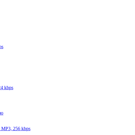
ps
24 kbps
, MP3, 256 kbps