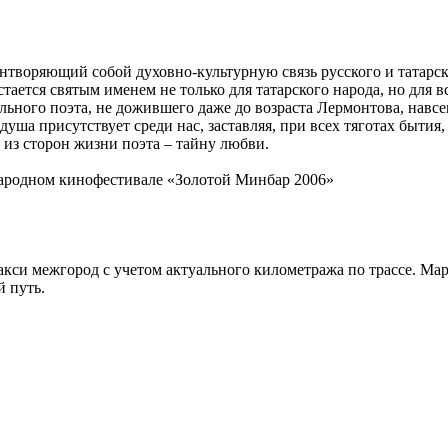
нтворяющий собой духовно-культурную связь русского и татарск
стается святым именем не только для татарского народа, но для 
льного поэта, не дожившего даже до возраста Лермонтова, навсе
ша присутствует среди нас, заставляя, при всех тяготах бытия, 
 из сторон жизни поэта – тайну любви.
ародном кинофестивале «Золотой Минбар 2006»
такси межгород с учетом актуального километража по трассе. 
й путь.