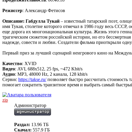
Режиссер
: Александр Фетисов
Описание: Габдулла Тукай
– известный татарский поэт, олице
имя Тукая, столетие которого отмечал в 1986 году весь СССР, о
еще дорога их многонациональная культура. Жизнь этого гениа
трагическим сюжетом российской истории, но его бессмертная ду
надежде, совести и любви. Создатели фильма приоткрыли одну
Первый приз за лучший сценарий неигрового кино на Междун
Качество
: XVID
Видео
: AVI, 688x512, 25 fps, ~472 Kbit/s
Аудио
: MP3, 48000 Hz, 2 канала, 128 kbit/s
Сервис
https://takse.ru/
позволяет быстро рассчитать стоимость 
помогает сократить транзитное время и выбрать самый быстры
zip
Администратор
Раздал:
13.96 ТБ
Скачал:
557.9 ГБ