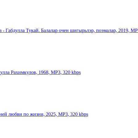
а - Габдулла Тукай. Балалар очен шигырьлэр, поэмалар, 2019, MP
дулла Рахимкулов, 1968, MP3, 320 kbps
сней любви по жизни, 2025, MP3, 320 kbps