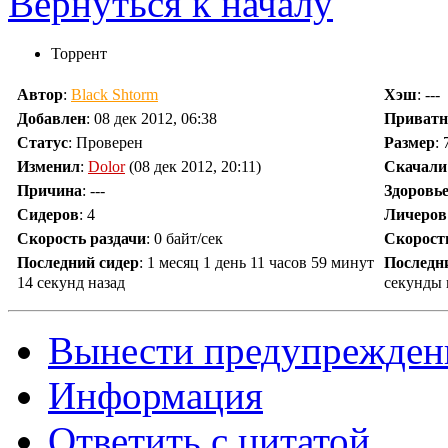
Вернуться к началу
Торрент
Автор
:
Black Shtorm
Хэш
: ---
Добавлен
:
08 дек 2012, 06:38
Приват
Статус
: Проверен
Размер
:
Изменил
:
Dolor
(08 дек 2012, 20:11)
Скачали
Причина
:
---
Здоровь
Сидеров
:
4
Личеров
Скорость раздачи
:
0 байт/сек
Скорост
Последний сидер
:
1 месяц 1 день 11 часов 59 минут
Последн
14 секунд назад
секунды 
Вынести предупрежден
Информация
Ответить с цитатой