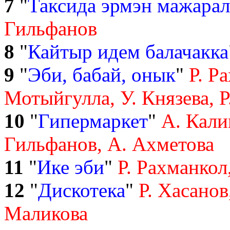
7
"
Таксида эрмэн мажара
Гильфанов
8
"
Кайтыр идем балачакка
9
"
Эби, бабай, онык
"
Р. Р
Мотыйгулла, У. Князева, Р
10
"
Гипермаркет
"
А. Кали
Гильфанов, А. Ахметова
11
"
Ике эби
"
Р. Рахманкол
12
"
Дискотека
"
Р. Хасанов
Маликова