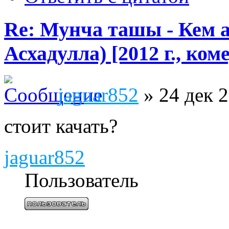
Re: Мунча ташы - Кем а
Асхадулла) [2012 г., ко
jaguar852
» 24 дек 2
стоит качать?
jaguar852
Пользователь