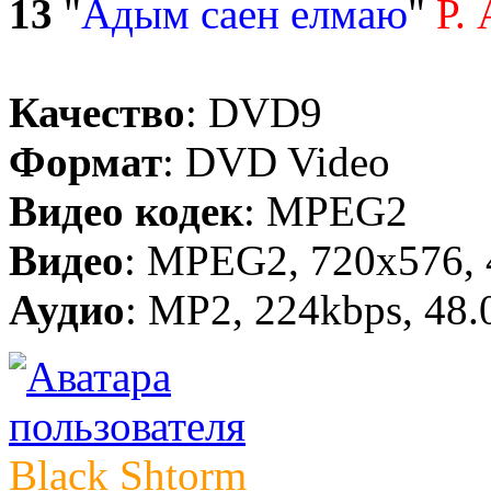
13
"
Адым саен елмаю
"
Р.
Качество
: DVD9
Формат
: DVD Video
Видео кодек
: MPEG2
Видео
: MPEG2, 720x576, 4
Аудио
: MP2, 224kbps, 48.
Black Shtorm