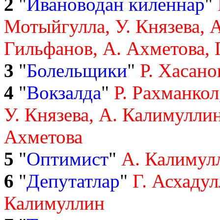
2
"
Ивановодан киленнар
"
Мотыйгулла, У. Князева, А
Гильфанов, А. Ахметова, 
3
"
Болельщики
"
Р. Хасано
4
"
Вокзалда
"
Р. Рахманкол
У. Князева, А. Калимуллин
Ахметова
5
"
Оптимист
"
А. Калимул
6
"
Депутатлар
"
Г. Асхадул
Калимуллин